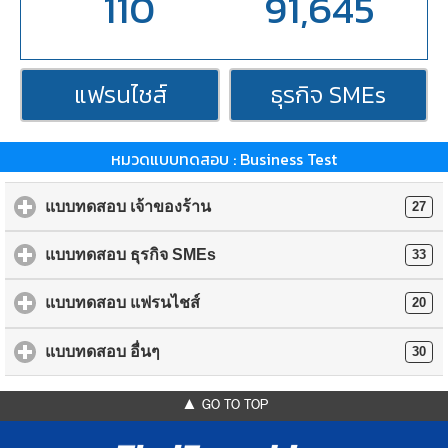
110
91,645
แฟรนไชส์
ธุรกิจ SMEs
หมวดแบบทดสอบ : Business Test
แบบทดสอบ เจ้าของร้าน
27
แบบทดสอบ ธุรกิจ SMEs
33
แบบทดสอบ แฟรนไชส์
20
แบบทดสอบ อื่นๆ
30
▲ GO TO TOP