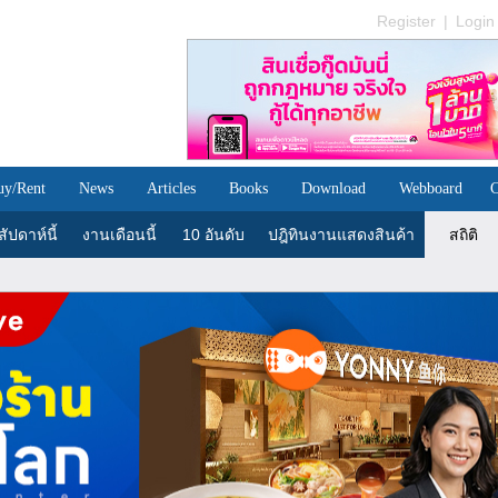
Register
|
Login
uy/Rent
News
Articles
Books
Download
Webboard
C
ัปดาห์นี้
งานเดือนนี้
10 อันดับ
ปฎิทินงานแสดงสินค้า
สถิติ