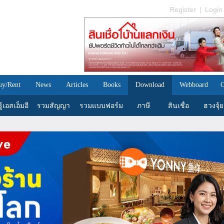
Register
|
Login
uy/Rent
News
Articles
Books
Download
Webboard
C
้เอสเอ็มอี
รวมสัญญา
รวมแบบฟอร์ม
ภาษี
สินเชื่อ
ฮวงจุ้ย