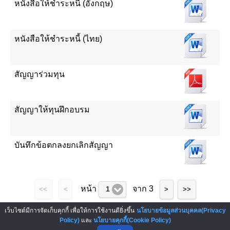
หนังสือให้ชำระหนี้ (อังกฤษ)
หนังสือให้ชำระหนี้ (ไทย)
สัญญาร่วมทุน
สัญญาให้ทุนฝึกอบรม
บันทึกข้อตกลงยกเลิกสัญญา
หน้า
จาก 3
1
<<
<
>
>>
เว็บไซต์มีการจัดเก็บคุกกี้ เพื่อให้การใช้งานดียิ่งขึ้น
นโยบายข้อมูลส่วนบุคคล(Privacy
ผู้สนับสนุน : Sponsor
Policy)
และ
นโยบายคุกกี้(Cookie Policy)