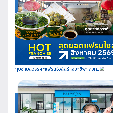
กุยช่ายสวรรค์ “แฟรนไชส์สร้างอาชีพ” ลงท..