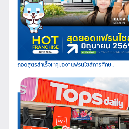
ถอดสูตรสำเร็จ! “คุมอง” แฟรนไชส์การศึกษ..