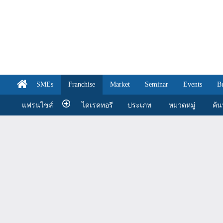
SMEs
Franchise
Market
Seminar
Events
B
แฟรนไชส์
ไดเรคทอรี
ประเภท
หมวดหมู่
ค้