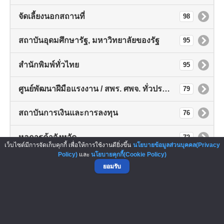
จัดเลี้ยงนอกสถานที่
98
สถาบันอุดมศึกษารัฐ, มหาวิทยาลัยของรัฐ
95
สำนักพิมพ์ทั่วไทย
95
ศูนย์พัฒนาฝีมือแรงงาน / สพร. ศพจ. ทั่วประเทศ
79
สถาบันการเงินและการลงทุน
76
หอการค้าจังหวัด
72
เว็บไซต์มีการจัดเก็บคุกกี้ เพื่อให้การใช้งานดียิ่งขึ้น
นโยบายข้อมูลส่วนบุคคล(Privacy
Policy)
และ
นโยบายคุกกี้(Cookie Policy)
สถาบันอุดมศึกษาเอกชน, มหาวิทยาลัยเอกชน
68
ยอมรับ
ด้านการตลาด
68
สมาคมแฟรนไชส์ต่างประเทศ
55