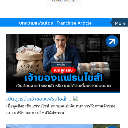
บทความแฟรนไชส์ : Franchise Article
More
เปิดสูตรลับเจ้าของแฟรนไชส์! ...
เมื่อพูดถึงธุรกิจแฟรนไชส์ หลายคนมักจินตนาการถึงภาพเจ้าของ
แบรนด์ที่ขายแฟรนไชส์ได้จำนวน...