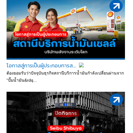
โอกาสสู่การเป็นผู้ประกอบการส...
ต้องยอมรับว่าปัจจุบันธุรกิจสถานีบริการน้ำมันกำลังเปลี่ยนผ่านจาก
“ปั๊มน้ำมัน&rdq...