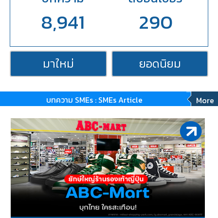
8,941
290
มาใหม่
ยอดนิยม
บทความ SMEs : SMEs Article
More