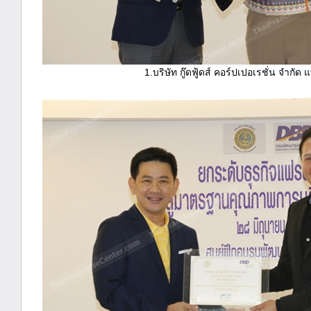
1.บริษัท กู๊ดฟู้ดส์ คอร์ปเปอเรชั่น จำกัด 