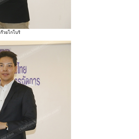
าก๊วยโกโบริ