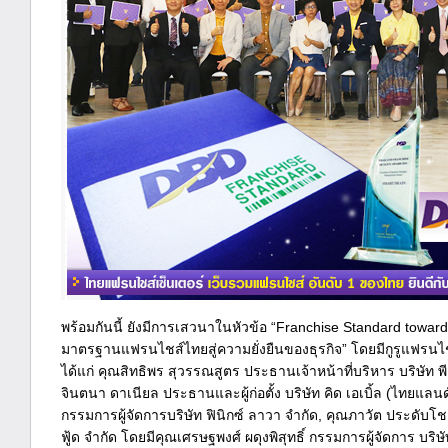
พร้อมกันนี้ ยังมีการเสวนาในหัวข้อ “Franchise Standard toward
มาตรฐานแฟรนไชส์ไทยสู่ความยั่งยืนของธุรกิจ” โดยมีกูรูแฟรนไชส
ได้แก่ คุณสิทธิพร สุวรรณสูตร ประธานเจ้าหน้าที่บริหาร บริษัท พีด
จินตนา ดาเนียล ประธานและผู้ก่อตั้ง บริษัท คิด เอเบิ้ล (ไทยแลนด์
กรรมการผู้จัดการบริษัท ฟินิกซ์ ลาวา จำกัด, คุณภาวัต ประดับโช
ฟู้ด จำกัด โดยมีคุณเศรษฐพงศ์ ผดุงพิสุทธิ์ กรรมการผู้จัดการ บริ