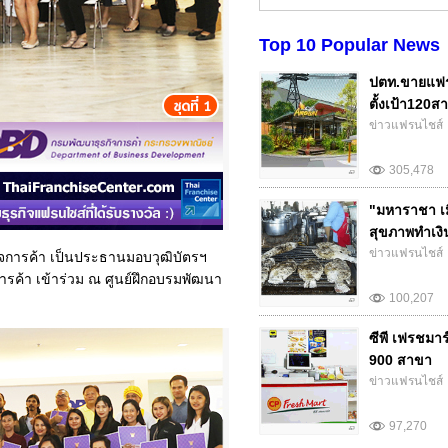
Top 10 Popular News
ปตท.ขายแฟร
ตั้งเป้า120สา
ข่าวแฟรนไชส์
305,478
"มหาราชา เม
สุขภาพทำเงิน.
ข่าวแฟรนไชส์
รกิจการค้า เป็นประธานมอบวุฒิบัตรฯ
ารค้า เข้าร่วม ณ ศูนย์ฝึกอบรมพัฒนา
100,207
ซีพี เฟรชมา
900 สาขา
ข่าวแฟรนไชส์
97,270