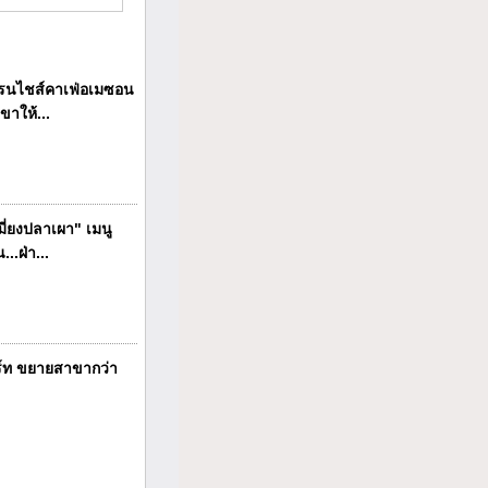
นไชส์คาเฟ่อเมซอน
ขาให้...
ี่ยงปลาเผา" เมนู
..ฝ่า...
ร์ท ขยายสาขากว่า