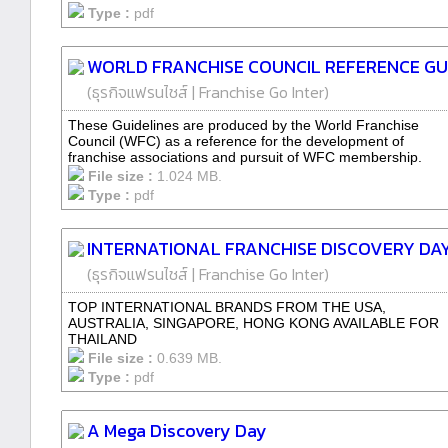
Type :
pdf
WORLD FRANCHISE COUNCIL REFERENCE GU
(
ธุรกิจแฟรนไชส์
|
Franchise Go Inter
)
These Guidelines are produced by the World Franchise
Council (WFC) as a reference for the development of
franchise associations and pursuit of WFC membership.
File size :
1.024 MB.
Type :
pdf
INTERNATIONAL FRANCHISE DISCOVERY DA
(
ธุรกิจแฟรนไชส์
|
Franchise Go Inter
)
TOP INTERNATIONAL BRANDS FROM THE USA,
AUSTRALIA, SINGAPORE, HONG KONG AVAILABLE FOR
THAILAND
File size :
0.639 MB.
Type :
pdf
A Mega Discovery Day