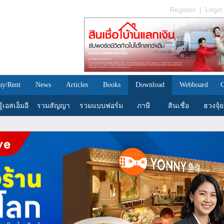
Register
|
Login
uy/Rent
News
Articles
Books
Download
Webboard
C
้เอสเอ็มอี
รวมสัญญา
รวมแบบฟอร์ม
ภาษี
สินเชื่อ
ฮวงจุ้ย