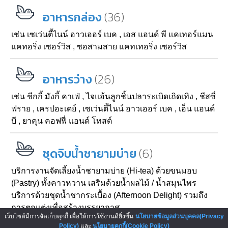
(36)
อาหารกล่อง
เช่น
เซเว่นตี้ไนน์ อาวเออร์ เบค
,
เอส แอนด์ พี แคเทอร์แมน
แคทอริ่ง เซอร์วิส
,
ซอสามสาย แคทเทอริ่ง เซอร์วิส
(26)
อาหารว่าง
เช่น
ชีกกี้ มังกี้ คาเฟ่
,
ไจแอ้นลูกชิ้นปลาระเบิดเถิดเทิง
,
ชีสซี่
ฟราย
,
เครปอะเดย์
,
เซเว่นตี้ไนน์ อาวเออร์ เบค
,
เอ็น แอนด์
บี
,
ยาคุน คอฟฟี่ แอนด์ โทสต์
(6)
ชุดจิบน้ำชายามบ่าย
บริการงานจัดเลี้ยงน้ำชายามบ่าย (Hi-tea) ด้วยขนมอบ
(Pastry) ทั้งคาวหวาน เสริมด้วยน้ำผลไม้ / น้ำสมุนไพร
บริการด้วยชุดน้ำชากระเบื้อง (Afternoon Delight) รวมถึง
การตกแต่งเพื่อสร้างบรรยากาศ
เว็บไซต์มีการจัดเก็บคุกกี้ เพื่อให้การใช้งานดียิ่งขึ้น
นโยบายข้อมูลส่วนบุคคล(Privacy
Policy)
และ
นโยบายคุกกี้(Cookie Policy)