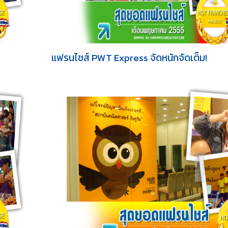
แฟรนไชส์ PWT Express จัดหนักจัดเต็ม!