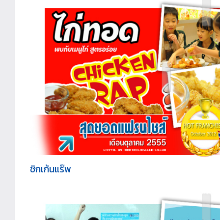
ชิกเก้นแร๊พ