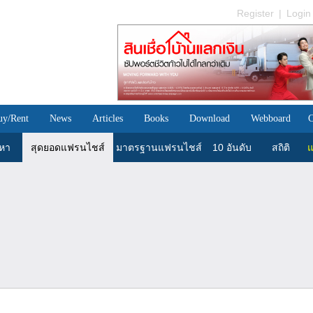
Register
|
Login
uy/Rent
News
Articles
Books
Download
Webboard
C
นหา
สุดยอดแฟรนไชส์
มาตรฐานแฟรนไชส์
10 อันดับ
สถิติ
แ