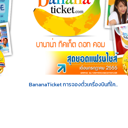
BananaTicket การจองตั๋วเครื่องบินที่ใค..