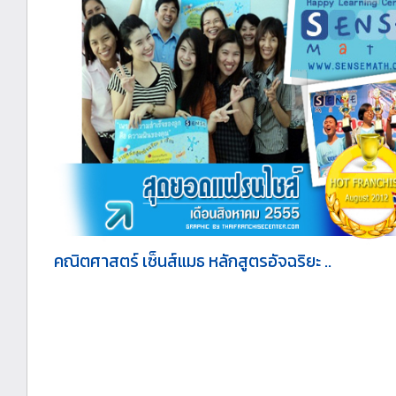
คณิตศาสตร์ เซ็นส์แมธ หลักสูตรอัจฉริยะ ..