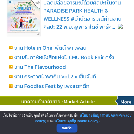
ปลดปล่อยอารมณ์ด้วยศิลปะ! ในงาน
PARADISE PARK HEALTH &
WELLNESS #บำบัดอารมณ์ผ่านงาน
ศิลปะ 22 พ.ย. @พาราไดซ์ พาร์ค...
งาน Hole in One: พัตต์ พา เพลิน
งานสัปดาห์หนังสือแห่งปี CMU Book Fair ครั้งที่ 29
งาน The Flavourhood
งาน กระต่ายป่าพากิน Vol.2 x เซ็นจันท์
งาน Foodies Fest by เพจแดกดึก
บทความทำเลค้าขาย : Market Article
More
โอกาสสู่การเป็นผู้ประกอบการสถานี
เว็บไซต์มีการจัดเก็บคุกกี้ เพื่อให้การใช้งานดียิ่งขึ้น
นโยบายข้อมูลส่วนบุคคล(Privacy
บริการน้ำมันเชลล์ บริษัทพลังงานระดับ
Policy)
และ
นโยบายคุกกี้(Cookie Policy)
ยอมรับ
โลก...