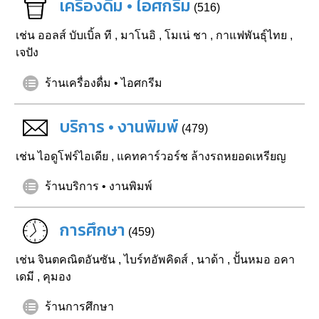
เครื่องดื่ม • ไอศกรีม
(516)
เช่น
ออลส์ บับเบิ้ล ที
,
มาโนอิ
,
โมเน่ ชา
,
กาแฟพันธุ์ไทย
,
เจปัง
ร้านเครื่องดื่ม • ไอศกรีม
บริการ • งานพิมพ์
(479)
เช่น
ไอดูโฟร์ไอเดีย
,
แคทคาร์วอร์ช ล้างรถหยอดเหรียญ
ร้านบริการ • งานพิมพ์
การศึกษา
(459)
เช่น
จินตคณิตอันซัน
,
ไบร์ทอัพคิดส์
,
นาด้า
,
ปั้นหมอ อคา
เดมี
,
คุมอง
ร้านการศึกษา