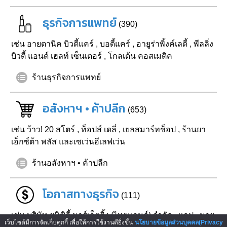
ธุรกิจการแพทย์
(390)
เช่น
อายตานิค บิวตี้แคร์
,
บอดี้แคร์
,
อายูร่าพิ้งค์เลดี้
,
พีลลิ่ง
บิวตี้ แอนด์ เฮลท์ เซ็นเตอร์
,
โกลเด้น คอสเมติค
ร้านธุรกิจการแพทย์
อสังหาฯ • ค้าปลีก
(653)
เช่น
ว้าว! 20 สโตร์
,
ท็อปส์ เดลี่
,
เยลสมาร์ทช็อป
,
ร้านยา
เอ็กซ์ต้า พลัส และเซเว่นอีเลฟเว่น
ร้านอสังหาฯ • ค้าปลีก
โอกาสทางธุรกิจ
(111)
เช่น
บริษัท ยูนิซิตี้ มาร์เก็ตติ้ง (ไทยแลนด์) จำกัด
,
แลป
,
มาย
เว็บไซต์มีการจัดเก็บคุกกี้ เพื่อให้การใช้งานดียิ่งขึ้น
นโยบายข้อมูลส่วนบุคคล(Privacy