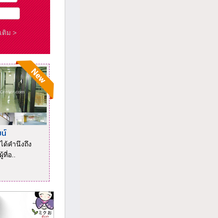
มเติม >
น์
ด้คำนึงถึง
ที่อ..