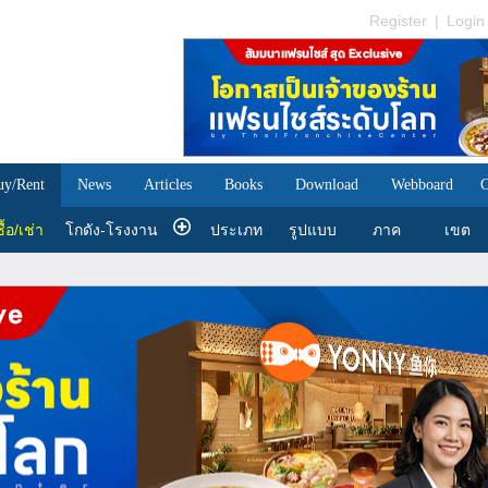
Register
|
Login
uy/Rent
News
Articles
Books
Download
Webboard
C
ื้อ/เช่า
โกดัง-โรงงาน
ประเภท
รูปแบบ
ภาค
เขต