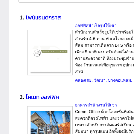
ไพน์แอนด์กราส
1.
ออฟฟิศสำเร็จรูปให้เช่า
สำนักงานสำเร็จรูปให้เช่าพร้อมใ
สำหรับ 4-6 ท่าน ทำเลใจกลางเมื
สีลม สามารถเดินจาก BTS หรือ
เพียง 5 นาที ครบครันด้วยสิ่งอำ
ความสะดวกอาทิ ห้องประชุมจำ
ห้อง ร้านกาแฟเพื่อสุขภาพ อุปกร
สำนั...
คลองเตย, วัฒนา, บางคอแหลม, ย
โคเมท ออฟฟิศ
2.
อาคารสำนักงานให้เช่า
Comet Office ด้วยโลเคชั่นที่เดิ
สะดวกติดรถไฟฟ้า และราคาไม่
เหมาะสำหรับการจัดคอร์สเรียน
สัมมนา ทุกรูปแบบ อีกทั้งยังมีบริ