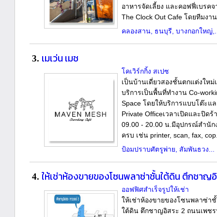
อาหารจัดเลี้ยง และคอฟฟี่เบรคจ
The Clock Out Cafe โดยทีมงานม
คลองสาน, ธนบุรี, บางกอกใหญ่,.
เมเว่น เมช
3.
โคเวิร์กกิ้ง สเปซ
เป็นบ้านเดี่ยวสองชั้นตกแต่งใหม่เพ
บริการเป็นพื้นที่ทำงาน Co-work
Space โดยให้บริการแบบโต๊ะแล
Private Officeเวลาเปิดและปิดร้
09.00 - 20.00 น.มีอุปกรณ์สำนั
ครบ เช่น printer, scan, fax, cop.
ป้อมปราบศัตรูพ่าย, สัมพันธวง...
ให้เช่าห้องขายของโซนพลาซ่าชั้นใต้ดิน ตึกชาญอ
4.
ออฟฟิศสำเร็จรูปให้เช่า
ให้เช่าห้องขายของโซนพลาซ่าชั
ใต้ดิน ตึกชาญอิสระ 2 ถนนเพชรบุ