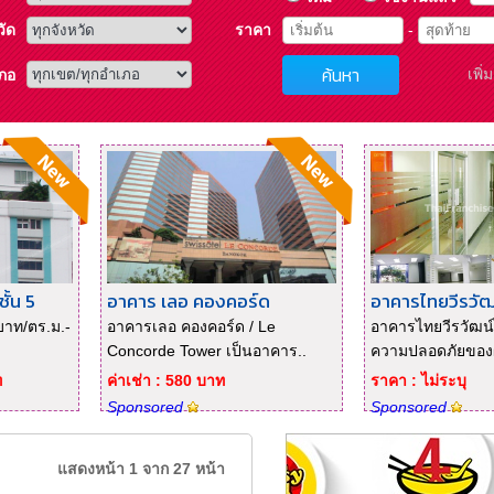
วัด
ราคา
-
ค้นหา
เพิ่
ภอ
ั้น 5
อาคาร เลอ คองคอร์ด
อาคารไทยวีรวัฒ
บาท/ตร.ม.-
อาคารเลอ คองคอร์ด / Le
อาคารไทยวีรวัฒน์ไ
Concorde Tower เป็นอาคาร..
ความปลอดภัยของผู้
ท
ค่าเช่า : 580 บาท
ราคา : ไม่ระบุ
Sponsored
Sponsored
แสดงหน้า 1 จาก 27 หน้า