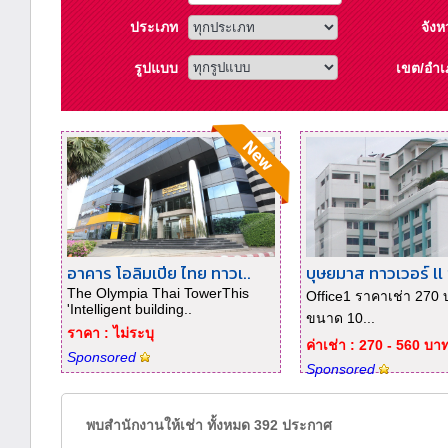
ประเภท
จังห
รูปแบบ
เขต/อำเ
อาคาร โอลิมเปีย ไทย ทาวเ..
บุษยมาส ทาวเวอร์ ll ช
The Olympia Thai TowerThis
Office1 ราคาเช่า 270 
'Intelligent building..
ขนาด 10...
ราคา : ไม่ระบุ
ค่าเช่า : 270 - 560 บา
Sponsored
Sponsored
พบสำนักงานให้เช่า ทั้งหมด 392 ประกาศ