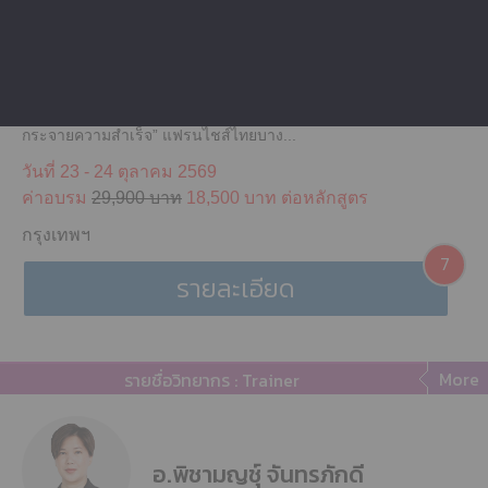
คอร์สสร้างแฟรนไชส์ จัมป์ อัพ (Fr...
แฟรนไชส์ คือกลยุทธ์ต่อยอดธุรกิจ โดยอาศัยการขยายสาขา
กระจายความสำเร็จ” แฟรนไชส์ไทยบาง...
วันที่ 23 - 24 ตุลาคม 2569
ค่าอบรม
29,900 บาท
18,500 บาท ต่อหลักสูตร
กรุงเทพฯ
7
รายละเอียด
More
รายชื่อวิทยากร : Trainer
อ.พิชามญชุ์ จันทรภักดี