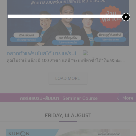
x
อยากทำแฟรนไชส์ได้ ขายแฟรนไ...
คุณไม่จำเป็นต้องมี 100 สาขา แค่มี “ระบบที่ทำซ้ำได้” ก็พอ&nbs...
More
คอร์สอบรม-สัมมนา : Seminar Course
FRIDAY, 14 AUGUST