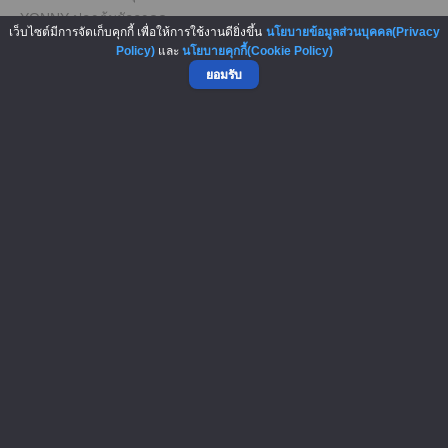
YONNY ปลาต้มผักกาดด...
เว็บไซต์มีการจัดเก็บคุกกี้ เพื่อให้การใช้งานดียิ่งขึ้น
นโยบายข้อมูลส่วนบุคคล(Privacy
วันที่ 26 กันยายน 2569
Policy)
และ
นโยบายคุกกี้(Cookie Policy)
ค่าอบรม
500 บาท ต่อหลักสูตร
ยอมรับ
กรุงเทพฯ
2
รายละเอียด
FRIDAY, 23 OCTOBER