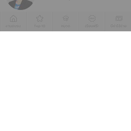
งานอบรม
Top 10
หมวด
เรียนฟรี!
มีค่าใช้จ่าย
อ.สุชาติ กิติเฉลิมเกียรติ
ขอใบเสนอราคา
▲ GO TO TOP