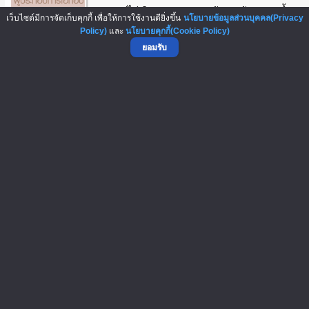
บาท แต่ไม่เกิน 5 แสนบาท หลักประกัน บสย.ค้ำ
เว็บไซต์มีการจัดเก็บคุกกี้ เพื่อให้การใช้งานดียิ่งขึ้น
นโยบายข้อมูลส่วนบุคคล(Privacy
ประกัน อัตราดอกเบี้ย* MRR+0.5 %/ปีกรณีที่ 2...
Policy)
และ
นโยบายคุกกี้(Cookie Policy)
ยอมรับ
สินเชื่อเพื่อพัฒนาผลิตภาพการผลิต
Productivity Improvement Loan: PIL
ระยะที่ 2
ประเภทสินเชื่อ เงินกู้ยืมแบบมีระยะเวลา (Term...
สินเชื่อบัวหลวงทันใจ
ประเภทสินเชื่อพิจารณาตามความจำเป็นของธุรกิจ
วงเงินสินเชื่อพิจารณาตามความจำเป็นของธุรกิจ
สูงสุด 10 ล้านบาทระยะเวลาขึ้นอยู่กับประเภทสิน
เชื่อ ความต้องการของผู้กู้และการพิจารณาขอ...
หน้า
จาก 2
1
<<
<
>
>>
รวมสินเชื่อธุรกิจ SMEs และแฟรนไชส์ : SMEs & Franchise Loan