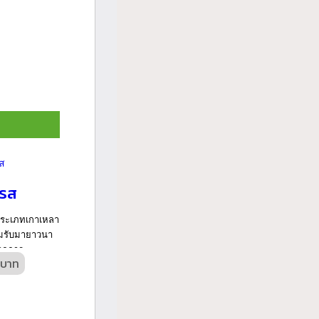
ญรส
ประเภทเกาเหลา
่ยอมรับมายาวนา
ากการ...
 บาท