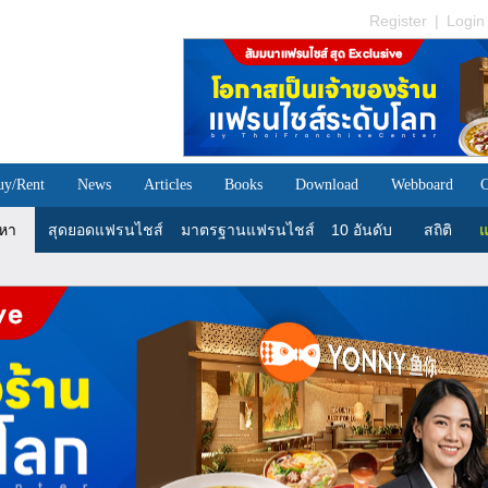
Register
|
Login
uy/Rent
News
Articles
Books
Download
Webboard
C
นหา
สุดยอดแฟรนไชส์
มาตรฐานแฟรนไชส์
10 อันดับ
สถิติ
แ