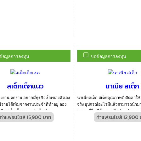
ข้อมูลการลงทุน
ขอข้อมูลการลงทุน
สเต็กเด็กแนว
นาเนีย สเต็ก
างงาน ตกงาน อยากมีธุรกิจเป็นของตัวเอง
นาเนียสเต็ก สเต็กคุณภาพดี คิดค่าใช
ีรายได้เพิ่มจากงานประจำที่ทำอยู่ ลอง
จริง อุปกรณ์อะไรมีแล้วสามารถนำมาใช
กิจ สเต็กเด็กแนวแฟรนไชส์ดู...
เฉพาะที่ไม่มี โดยเรามีอุปกรณ์ครบวง
ค่าแฟรนไชส์ 15,900 บาท
ค่าแฟรนไชส์ 12,900