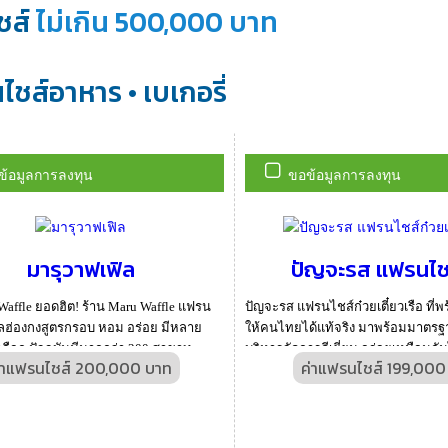
ชส์
ไม่เกิน 500,000 บาท
ชส์อาหาร • เบเกอรี่
ข้อมูลการลงทุน
ขอข้อมูลการลงทุน
มารุวาฟเฟิล
ปัญจะรส แฟรนไชส์
affle ยอดฮิต! ร้าน Maru Waffle แฟรน
ปัญจะรส แฟรนไชส์ก๋วยเตี๋ยวเรือ ที่พ
ิลฮ่องกงสูตรกรอบ หอม อร่อย มีหลาย
ให้คนไทยได้แท้จริง มาพร้อมมาตร
เลือก ปัจจุบันมีมากกว่า 200 สาขาท...
บริหารจัดการดีเยี่ยม อร่อยเหมือนกันไ
่าแฟรนไชส์ 200,000 บาท
ค่าแฟรนไชส์ 199,000