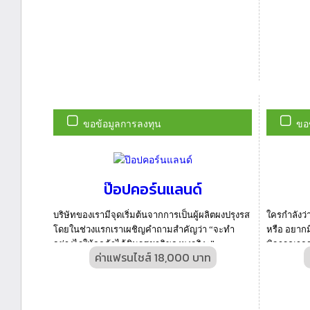
ขอข้อมูลการลงทุน
ขอ
ป๊อปคอร์นแลนด์
บริษัทของเรามีจุดเริ่มต้นจากการเป็นผู้ผลิตผงปรุงรส
ใครกำลังว่
โดยในช่วงแรกเราเผชิญคำถามสำคัญว่า “จะทำ
หรือ อยากม
อย่างไรให้ลูกค้าได้ชิมรสชาติของผงจริงๆ” ...
พิจารณาธุร
ค่าแฟรนไชส์ 18,000 บาท