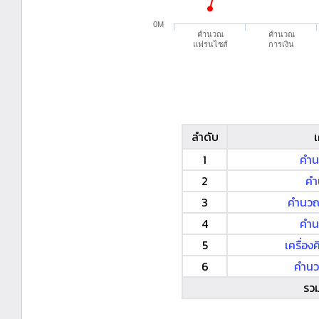
0M
คำนวณ
คำนวณ
แฟรนไชส์
การเงิน