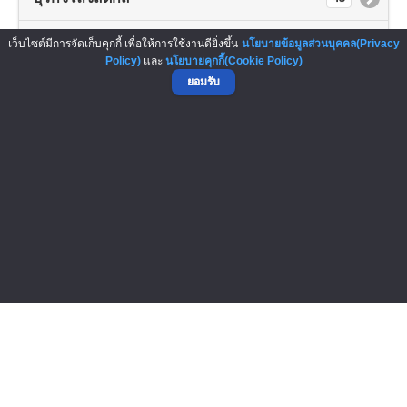
มูลนิธิ, องค์กรการกุศล
36
เว็บไซต์มีการจัดเก็บคุกกี้ เพื่อให้การใช้งานดียิ่งขึ้น
นโยบายข้อมูลส่วนบุคคล(Privacy
Policy)
และ
นโยบายคุกกี้(Cookie Policy)
ยอมรับ
ออกแบบตกแต่ง-รับเหมา
35
หอการค้าต่างประเทศ
32
ซัพพลายเออร์
31
ด้านวิทยาศาสตร์และเทคโนโลยี
19
▲ GO TO TOP