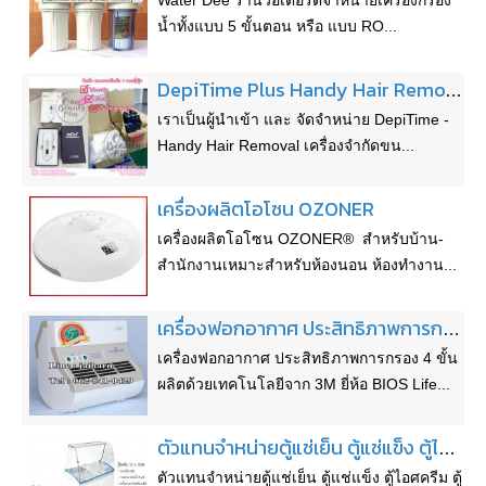
Water Dee ร้านวอเตอร์ดีจำหน่ายเครื่องกรอง
น้ำทั้งแบบ 5 ขั้นตอน หรือ แบบ RO...
DepiTime Plus Handy Hair Removal เครื่องจำกัดขน ถาวร ด้วยใบมีดความร้อน สุดฮิตของญี่ปุ่นในขณะนี้
เราเป็นผู้นำเข้า และ จัดจำหน่าย DepiTime -
Handy Hair Removal เครื่องจำกัดขน...
เครื่องผลิตโอโซน OZONER
เครื่องผลิตโอโซน OZONER® สำหรับบ้าน-
สำนักงานเหมาะสำหรับห้องนอน ห้องทำงาน...
เครื่องฟอกอากาศ ประสิทธิภาพการกรอง 4 ขั้น ผลิตด้วยเทคโนโลยีจาก 3M ยี่ห้อ BIOS Life Air รับประกัน 5 ปี
เครื่องฟอกอากาศ ประสิทธิภาพการกรอง 4 ขั้น
ผลิตด้วยเทคโนโลยีจาก 3M ยี่ห้อ BIOS Life...
ตัวแทนจำหน่ายตู้แช่เย็น ตู้แช่แข็ง ตู้ไอศครีม ตู้แช่ท็อปปิ้ง Set Canopy หัว กระจกโค้ง ตู้นอนแช่แข็งฝาทึบ-โช๊คอัพ ตู้นอนแช่ฝากระจกตรง ตู้นอนแช่แข็งฝากระจกโค้ง ตู้แช่เย็น 1-2-3-4 ประตู ตู้แช่เย็น-แช่แข็ง 4 ประตู ตู้แช่สแตนเลส ระบบเดินท่อ-ระบบ No Frost ไม่มีย้ำแข็งเกาะ ตู้เคาน์เตอร์สแตนเลสแช่เย็น-แช่แข็ง ตู้เค้กแบบเหลี่ยม-โค้ง ตู้แช่ไวน์
ตัวแทนจำหน่ายตู้แช่เย็น ตู้แช่แข็ง ตู้ไอศครีม ตู้