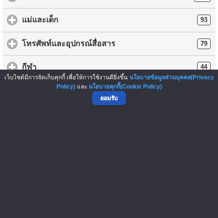
แม่และเด็ก
93
โทรศัพท์และอุปกรณ์สื่อสาร
79
กีฬา
44
เว็บไซต์มีการจัดเก็บคุกกี้ เพื่อให้การใช้งานดียิ่งขึ้น
นโยบายข้อมูลส่วนบุคคล(Privacy
Policy)
และ
นโยบายคุกกี้(Cookie Policy)
กล้องและอุปกรณ์
43
ยอมรับ
บันเทิง/ภาพยนตร์/ดนตรี/หนังสือ
31
เกม
2
อื่นๆ
137
การโพสต์ข้อความซื้อ-ขายสินค้าใดๆ ถือเป็นความรับผิดชอบของ
ผู้ลงประกาศ ทางเว็บไซต์ ThaiFranchiseCenter.com เป็นเพียงผู้ให้
บริการ และไม่มีส่วนเกี่ยวข้องกับการกระทำดังกล่าว รวมทั้งไม่มีส่วน