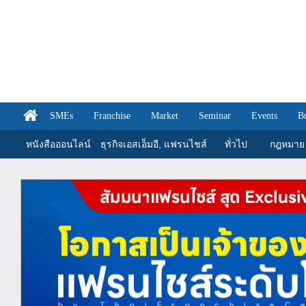
SMEs
Franchise
Market
Seminar
Events
B
หนังสือออนไลน์
ธุรกิจเอสเอ็มอี, แฟรนไชส์
ทั่วไป
กฎหมาย