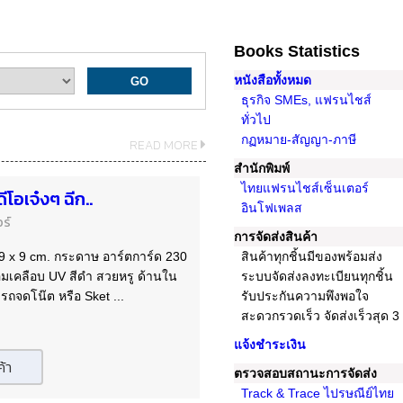
Books Statistics
หนังสือทั้งหมด
ธุรกิจ SMEs, แฟรนไชส์
ทั่วไป
กฏหมาย-สัญญา-ภาษี
READ MORE
สํานักพิมพ์
ไทยแฟรนไชส์เซ็นเตอร์
ีโอเจ๋งๆ ฉีก..
อินโฟเพลส
ร์
การจัดส่งสินค้า
9 x 9 cm. กระดาษ อาร์ตการ์ด 230
สินค้าทุกชิ้นมีของพร้อมส่ง
้อมเคลือบ UV สีดำ สวยหรู ด้านใน
ระบบจัดส่งลงทะเบียนทุกชิ้น
รถจดโน๊ต หรือ Sket ...
รับประกันความพึงพอใจ
สะดวกรวดเร็ว จัดส่งเร็วสุด 3 
แจ้งชำระเงิน
ค้า
ตรวจสอบสถานะการจัดส่ง
Track & Trace ไปรษณีย์ไทย