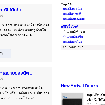
Top 10
ด้ไม่มีเส้น..
หนังสือมาใหม่
หนังสือขายดี
ร์
หนังสือยอดนิยม
9 x 9 cm. กระดาษ อาร์ตการ์ด 230
สถิติเว็บไซต์
้อมเคลือบ UV สีดำ สวยหรู ด้านใน
จำนวนผู้เข้าชม
รถจดโน๊ต หรือ Sketch ...
จำนวนผู้สั่งซื้อ
หนังสือมาใหม่
จำนวนสมาชิก
ค้า
ทำเลขายของดีๆ ..
ร์
New Arrival Books
ขนาด 9 x 9 cm. กระดาษ อาร์ต
 1 หน้า พร้อมเคลือบ UV สีเขียว สวย
สมุดโน๊ตเล่ม
เส้น) สามารถจดโน๊ต หรื ...
เจ๋งๆ ฉีกได้ไม
|
ทั่วไป
ไทยแฟร