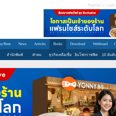
Register
|
Login
uy/Rent
News
Articles
Books
Download
Webboard
C
สำนักพิมพ์
คำคม
ธุรกิจเหลือเชื่อ
อินโฟกราฟฟิค
10 อันดั