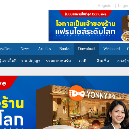
Register
|
Login
uy/Rent
News
Articles
Books
Download
Webboard
C
้เอสเอ็มอี
รวมสัญญา
รวมแบบฟอร์ม
ภาษี
สินเชื่อ
ฮวงจุ้ย