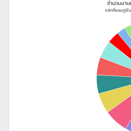
จำนวนงานป
คลิกที่แผนภูมิใน