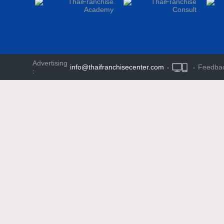
Advertising
info@thaifranchisecenter.com
·
·
Feedba
: