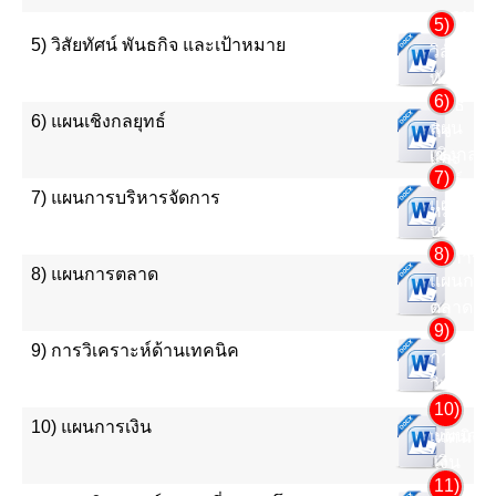
สถานกา
5)
5) วิสัยทัศน์ พันธกิจ และเป้าหมาย
วิสัย
ทัศน์
6)
พันธ
6) แผนเชิงกลยุทธ์
แผน
กิจ
เชิงกล
และ
7)
ยุทธ์
เป้า
7) แผนการบริหารจัดการ
แผนการ
หมาย
บริหาร
8)
จัดการ
8) แผนการตลาด
แผนการ
ตลาด
9)
9) การวิเคราะห์ด้านเทคนิค
การ
วิเคราะห
10)
ด้าน
10) แผนการเงิน
แผนกา
เทคนิค
เงิน
11)