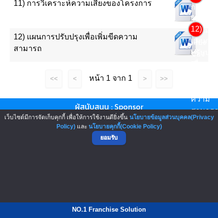
11) การวิเคราะห์ความเสี่ยงของโครงการ
การ
วิเคราะห
12)
ความ
12) แผนการปรับปรุงเพื่อเพิ่มขีดความ
แผนกา
เสี่ยง
สามารถ
ปรับปรุง
ของ
เพื่อ
โครงกา
เพิ่ม
หน้า 1 จาก 1
<<
<
>
>>
ขีด
ความ
ผู้สนับสนุน : Sponsor
สามาร
เว็บไซต์มีการจัดเก็บคุกกี้ เพื่อให้การใช้งานดียิ่งขึ้น
นโยบายข้อมูลส่วนบุคคล(Privacy
▲ GO TO TOP
Policy)
และ
นโยบายคุกกี้(Cookie Policy)
ยอมรับ
NO.1 Franchise Solution