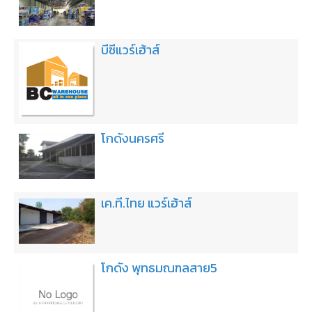
บีซีแวร์เฮ้าส์
โกดังนครศรี
เค.ที.ไทย แวร์เฮ้าส์
โกดัง พุทธมณฑลสาย5