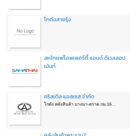
โกดังสายรุ้ง
สหไทยพร็อพเพอร์ตี้ แอนด์ ดีเวลลอป
เม้นท์
คริสเติล แอสเซส จำกัด
โกดัง คลังสินค้า บางนา-ตราด กม.16...
คลังสินค้าพระราม2