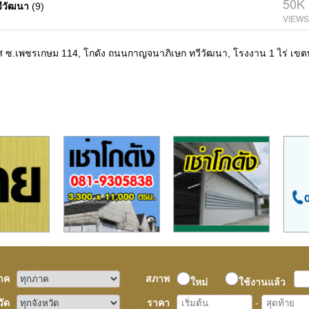
50K
วีวัฒนา
(9)
ศ ซ.เพชรเกษม 114, โกดัง ถนนกาญจนาภิเษก ทวีวัฒนา, โรงงาน 1 ไร่ เข
าค
สภาพ
ใหม่
ใช้งานแล้ว
วัด
ราคา
-