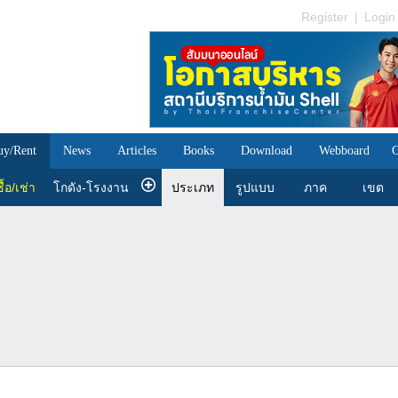
Register
|
Login
uy/Rent
News
Articles
Books
Download
Webboard
C
ื้อ/เช่า
โกดัง-โรงงาน
ประเภท
รูปแบบ
ภาค
เขต