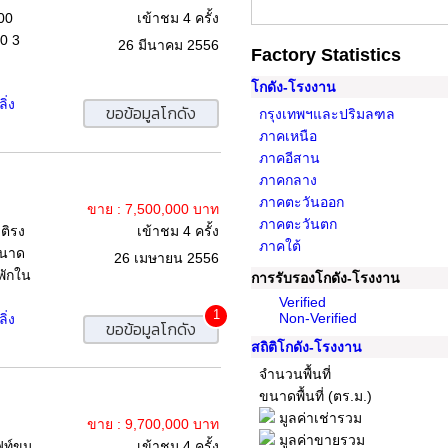
00
เข้าชม 4 ครั้ง
10 3
26 มีนาคม 2556
Factory Statistics
โกดัง-โรงงาน
ิ่ง
ขอข้อมูลโกดัง
กรุงเทพฯและปริมลฑล
ภาคเหนือ
ภาคอีสาน
ภาคกลาง
ภาคตะวันออก
ขาย : 7,500,000 บาท
ภาคตะวันตก
ติรง
เข้าชม 4 ครั้ง
ภาคใต้
ฟขนาด
26 เมษายน 2556
งพักใน
การรับรองโกดัง-โรงงาน
Verified
1
Non-Verified
ิ่ง
ขอข้อมูลโกดัง
สถิติโกดัง-โรงงาน
จำนวนพื้นที่
ขนาดพื้นที่ (ตร.ม.)
มูลค่าเช่ารวม
ขาย : 9,700,000 บาท
มูลค่าขายรวม
ิฟท์ขน
เข้าชม 4 ครั้ง