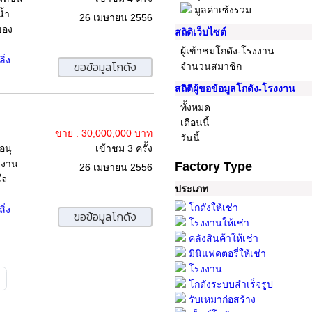
มูลค่าเซ้งรวม
น้ำ
26 เมษายน 2556
ของ
สถิติเว็บไซต์
ผู้เข้าชมโกดัง-โรงงาน
ิ่ง
ขอข้อมูลโกดัง
จำนวนสมาชิก
สถิติผู้ขอข้อมูลโกดัง-โรงงาน
ทั้งหมด
เดือนนี้
ขาย : 30,000,000 บาท
วันนี้
อนุ
เข้าชม 3 ครั้ง
นงาน
Factory Type
26 เมษายน 2556
ใจ
ประเภท
โกดังให้เช่า
ิ่ง
ขอข้อมูลโกดัง
โรงงานให้เช่า
คลังสินค้าให้เช่า
มินิแฟคตอรี่ให้เช่า
โรงงาน
โกดังระบบสำเร็จรูป
รับเหมาก่อสร้าง