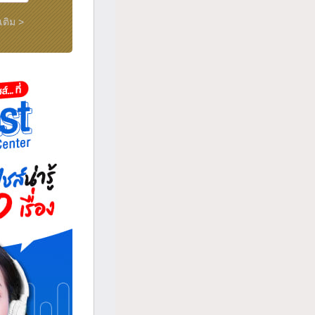
มเติม >