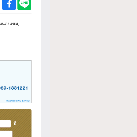
ตหนองแขม,
ปี