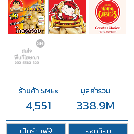
ร้านค้า SMEs
มูลค่ารวม
4,551
338.9M
เปิดร้านฟรี!
ยอดนิยม