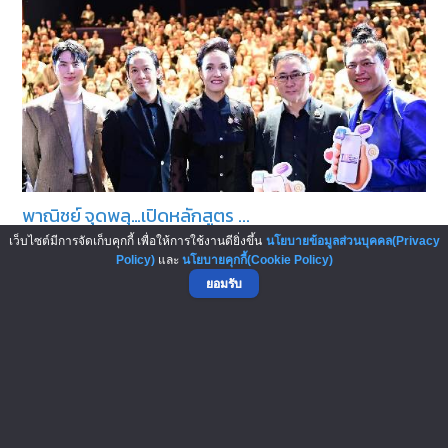
พาณิชย์ จุดพลุ…เปิดหลักสูตร ...
กระทรวงพาณิชย์เดินหน้ายกระดับผู้ประกอบการ SME ไทยสู่การ
เว็บไซต์มีการจัดเก็บคุกกี้ เพื่อให้การใช้งานดียิ่งขึ้น
นโยบายข้อมูลส่วนบุคคล(Privacy
Policy)
และ
นโยบายคุกกี้(Cookie Policy)
เป็น CEO Influencer เปิดหลักสูตร &l...
ยอมรับ
การโพสต์ข้อความซื้อ-ขายสินค้าใดๆ ถือเป็นความรับผิดชอบของ
ผู้ลงประกาศ ทางเว็บไซต์ ThaiFranchiseCenter.com เป็นเพียงผู้ให้