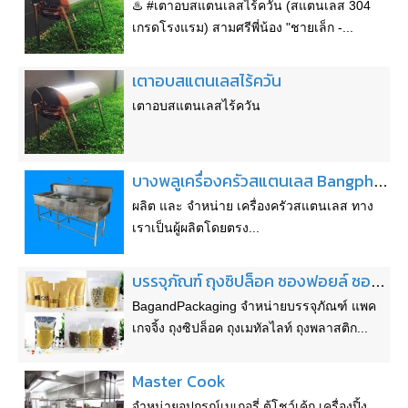
♨️ #เตาอบสแตนเลสไร้ควัน (สแตนเลส 304
เกรดโรงแรม) สามศรีพี่น้อง "ชายเล็ก -...
เตาอบสแตนเลสไร้ควัน
เตาอบสแตนเลสไร้ควัน
บางพลูเครื่องครัวสแตนเลส Bangphlu-KE
ผลิต และ จำหน่าย เครื่องครัวสแตนเลส ทาง
เราเป็นผู้ผลิตโดยตรง...
บรรจุภัณฑ์ ถุงซิปล็อค ซองฟอยล์ ซองกระดาษ ถุงเมทัลไลท์ ถุงพลาสติก
BagandPackaging จำหน่ายบรรจุภัณฑ์ แพค
เกจจิ้ง ถุงซิปล็อค ถุงเมทัลไลท์ ถุงพลาสติก...
Master Cook
จำหน่ายอุปกรณ์เบเกอรี่ ตู้โชว์เค้ก เครื่องปิ้ง