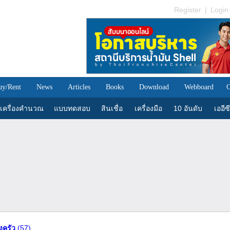
Register
|
Login
uy/Rent
News
Articles
Books
Download
Webboard
C
เครื่องคำนวณ
แบบทดสอบ
สินเชื่อ
เครื่องมือ
10 อันดับ
เออีซี
องครัว
(57)