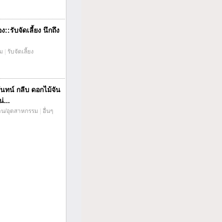
::รับจัดเลี้ยง นึกถึง
่ม
|
รับจัดเลี้ยง
ันทน์ กลีบ ดอกไม้จัน
่...
าน/อุตสาหกรรม
|
อื่นๆ