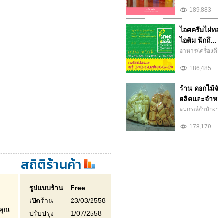
189,883
ไอศครีมไผ่ทอง
ไอติม นึกถึ...
อาหาร/เครื่องดื
186,485
ร้าน ดอกไม้จ
ผลิตและจำหน
อุปกรณ์สำนักง
178,179
สถิติร้านค้า
รูปแบบร้าน
Free
เปิดร้าน
23/03/2558
คุณ
ปรับปรุง
1/07/2558