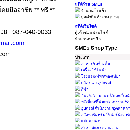
สถิติร้าน SMEs
โดยมืออาชีพ
** ฟรี **
จำนวนร้านค้า
มูลค่าสินค้ารวม
(บาท)
สถิติเว็บไซต์
298, 087-040-9033
ผู้เข้าชมแฟรนไชส์
จำนวนสมาชิก
mail.com
SMEs Shop Type
.com
ประเภท
อาหาร/เครื่องดื่ม
เครื่องใช้ไฟฟ้า
โรงแรม/ที่พัก/ท่องเที่ยว
กล้องและอุปกรณ์
กีฬา
บันเทิง/ภาพยนตร์/ดนตรี/หนั
พรีเมี่ยม/กิ๊ฟชอป/แต่งงาน/รับ
อุปกรณ์สำนักงาน/อุตสาหก
อสังหาริมทรัพย์/เฟอร์นิเจอร์/พื
แม่และเด็ก
สุขภาพและความงาม