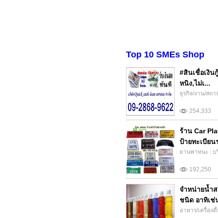
Top 10 SMEs Shop
#สินเชื่อเงิน
หนิง,ไม่เ...
ธุรกิจ/งาน/สถา
254,333
ร้าน Car Pla
ป้ายทะเบียนร
ยานพาหนะ
|
บ
192,250
จำหน่ายน้ำส
ชนิด อาทิเช่
อาหาร/เครื่องดื