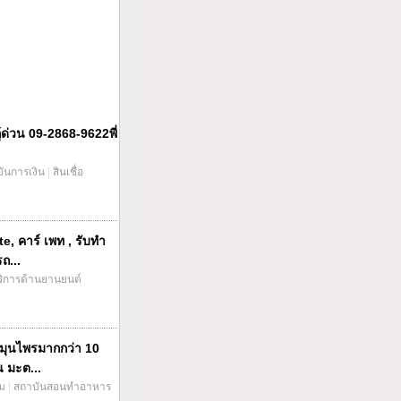
กู้ด่วน 09-2868-9622พี่
บันการเงิน
|
สินเชื่อ
te, คาร์ เพท , รับทำ
ถ...
ริการด้านยานยนต์
มุนไพรมากกว่า 10
น มะต...
่ม
|
สถาบันสอนทำอาหาร