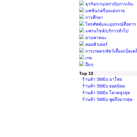
ธุรกิจ/งาน/สถาบันการเงิน
แฟชั่น/เครื่องแต่งกาย
การศึกษา
โทรศัพท์และอุปกรณ์สื่อสาร
แฟรนไชส์/บริการทั่วไป
ยานพาหนะ
คอมพิวเตอร์
การเกษตร/สัตว์เลี้ยง/เบ็ดเตล
เกม
อื่นๆ
Top 10
ร้านค้า SMEs มาใหม่
ร้านค้า SMEs ยอดนิยม
ร้านค้า SMEs โหวตสูงสุด
ร้านค้า SMEs พูดถึงมากสุด