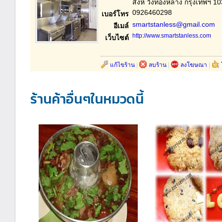
สิงห์ วังทองหลาง กรุงเทพฯ 1
0926460298
เบอร์โทร
smartstanless@gmail.com
อีเมล์
http://www.smartstanless.com
เว็บไซต์
แก้ไขร้าน
|
ลบร้าน
|
ลงโฆษณา
|
ร้านค้าอื่นๆในหมวดนี้