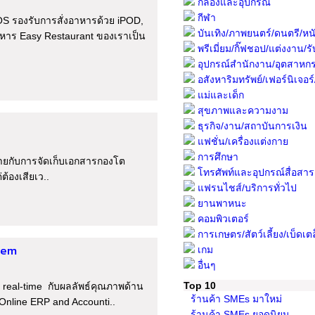
กล้องและอุปกรณ์
กีฬา
 รองรับการสั่งอาหารด้วย iPOD,
บันเทิง/ภาพยนตร์/ดนตรี/หนั
าร Easy Restaurant ของเราเป็น
พรีเมี่ยม/กิ๊ฟชอป/แต่งงาน/รับ
อุปกรณ์สำนักงาน/อุตสาหก
อสังหาริมทรัพย์/เฟอร์นิเจอร์/พื
แม่และเด็ก
สุขภาพและความงาม
ธุรกิจ/งาน/สถาบันการเงิน
แฟชั่น/เครื่องแต่งกาย
การศึกษา
วายกับการจัดเก็บเอกสารกองโต
โทรศัพท์และอุปกรณ์สื่อสาร
ต้องเสียเว..
แฟรนไชส์/บริการทั่วไป
ยานพาหนะ
คอมพิวเตอร์
การเกษตร/สัตว์เลี้ยง/เบ็ดเต
tem
เกม
อื่นๆ
Top 10
 real-time กับผลลัพธ์คุณภาพด้าน
ร้านค้า SMEs มาใหม่
Online ERP and Accounti..
ร้านค้า SMEs ยอดนิยม