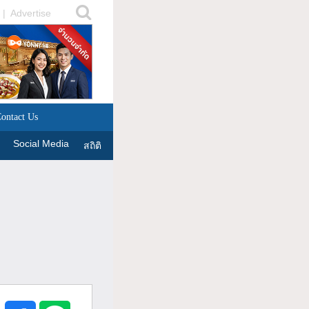
|
Advertise
ontact Us
Social Media
สถิติ