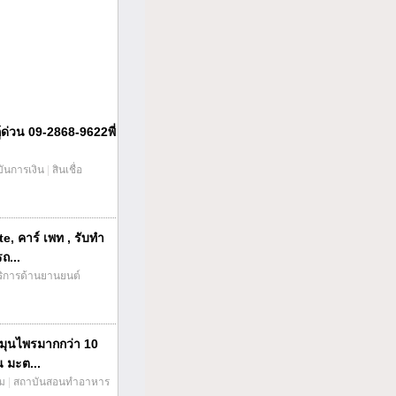
กู้ด่วน 09-2868-9622พี่
บันการเงิน
|
สินเชื่อ
te, คาร์ เพท , รับทำ
ถ...
ริการด้านยานยนต์
มุนไพรมากกว่า 10
น มะต...
่ม
|
สถาบันสอนทำอาหาร