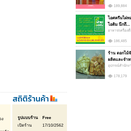
189,884
ไอศครีมไผ่ทอง
ไอติม นึกถึ...
อาหาร/เครื่องดื
186,485
ร้าน ดอกไม้จ
ผลิตและจำหน
อุปกรณ์สำนักง
178,179
สถิติร้านค้า
รูปแบบร้าน
Free
วง
เปิดร้าน
17/10/2562