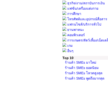
ธุรกิจ/งาน/สถาบันการเงิน
แฟชั่น/เครื่องแต่งกาย
การศึกษา
โทรศัพท์และอุปกรณ์สื่อสาร
แฟรนไชส์/บริการทั่วไป
ยานพาหนะ
คอมพิวเตอร์
การเกษตร/สัตว์เลี้ยง/เบ็ดเตล
เกม
อื่นๆ
Top 10
ร้านค้า SMEs มาใหม่
ร้านค้า SMEs ยอดนิยม
ร้านค้า SMEs โหวตสูงสุด
ร้านค้า SMEs พูดถึงมากสุด