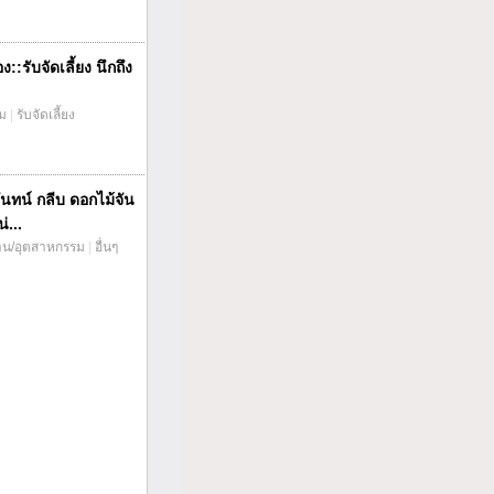
::รับจัดเลี้ยง นึกถึง
่ม
|
รับจัดเลี้ยง
ันทน์ กลีบ ดอกไม้จัน
่...
าน/อุตสาหกรรม
|
อื่นๆ