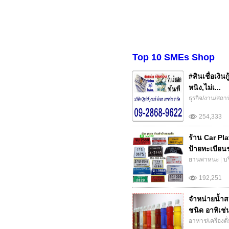
Top 10 SMEs Shop
#สินเชื่อเงิน
หนิง,ไม่เ...
ธุรกิจ/งาน/สถา
254,333
ร้าน Car Pla
ป้ายทะเบียนร
ยานพาหนะ
|
บ
192,251
จำหน่ายน้ำส
ชนิด อาทิเช่
อาหาร/เครื่องดื