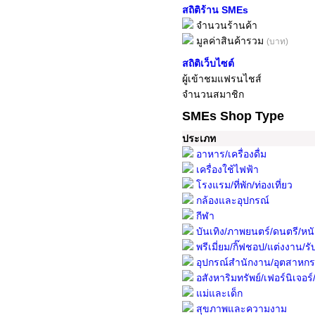
สถิติร้าน SMEs
จำนวนร้านค้า
มูลค่าสินค้ารวม
(บาท)
สถิติเว็บไซต์
ผู้เข้าชมแฟรนไชส์
จำนวนสมาชิก
SMEs Shop Type
ประเภท
อาหาร/เครื่องดื่ม
เครื่องใช้ไฟฟ้า
โรงแรม/ที่พัก/ท่องเที่ยว
กล้องและอุปกรณ์
กีฬา
บันเทิง/ภาพยนตร์/ดนตรี/หนั
พรีเมี่ยม/กิ๊ฟชอป/แต่งงาน/รับ
อุปกรณ์สำนักงาน/อุตสาหก
อสังหาริมทรัพย์/เฟอร์นิเจอร์/พื
แม่และเด็ก
สุขภาพและความงาม