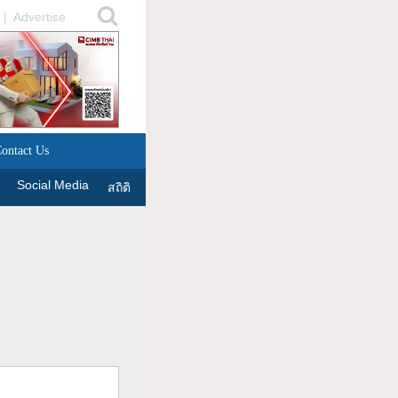
|
Advertise
ontact Us
Social Media
สถิติ