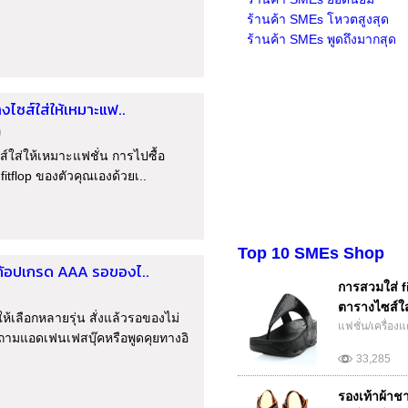
ร้านค้า SMEs โหวตสูงสุด
ร้านค้า SMEs พูดถึงมากสุด
ไซส์ใส่ให้เหมาะแฟ..
)
์ใส่ให้เหมาะแฟชั่น การไปซื้อ
itflop ของตัวคุณเองด้วยเ..
Top 10 SMEs Shop
 ก้อปเกรด AAA รอของไ..
การสวมใส่ f
ตารางไซส์ใส่
ให้เลือกหลายรุ่น สั่งแล้วรอของไม่
แฟชั่น/เครื่อง
ามแอดเฟนเฟสบุ๊คหรือพูดคุยทางอิ
33,285
รองเท้าผ้าช