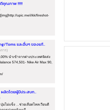
ีคุณภาพ !!!!!
)
mg]http://upic.me/i/kk/fireshot-
/Toms และอื่นๆ ของแท้..
าการ)
 100% นำเข้าจากต่างประเทศจัดส่ง
Balance 574,501- Nike Air Max 90,
m/
ผลิตโดยผู้มีประสบก..
)
่มไม่แข็ง ...ช่วยเลือดไหลเวียนดี
าการปวดกล้ามเนื..