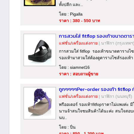
ทั้งปลีก และ..
โดย : Pigalla
ราคา : 380 - 550 บาท
การสวมใส่ fitflop รองเท้าขนาดตาราง
แฟชั่น/เครื่องแต่งกาย
|
นาฬิกา
(กรุงเทพฯ
การสวมใส่ fitflop รองเท้าขนาดตารางไซส
รองเท้ามาสวมใส่ต้องดูตารางไซส์รองเท้า f
โดย : siamnet16
ราคา : สอบถามผู้ขาย
ถูกๆๆๆๆPer-order รองเท้า fitflop
แฟชั่น/เครื่องแต่งกาย
|
นาฬิกา
(นนทบุรี)
พรีออเดอร์ รองเท้าfitfopราคาไม่แพงค่ะ มี
นานจ้าสนใจชมสินค้าได้นะค่ะ สนใจสอบถ
นบ..
โดย : ปิ่น
ราคา : 850 - 1,200 บาท