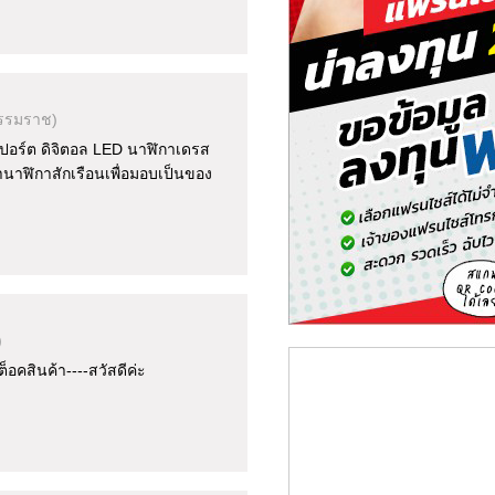
รรมราช)
ปอร์ต ดิจิตอล LED นาฬิกาเดรส
าฬิกาสักเรือนเพื่อมอบเป็นของ
)
อคสินค้า----สวัสดีค่ะ