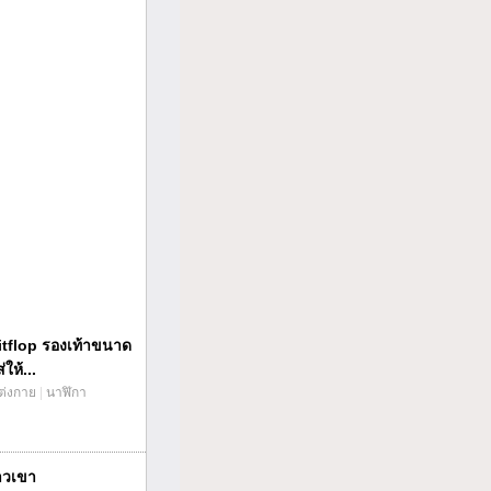
itflop รองเท้าขนาด
ให้...
แต่งกาย
|
นาฬิกา
าวเขา