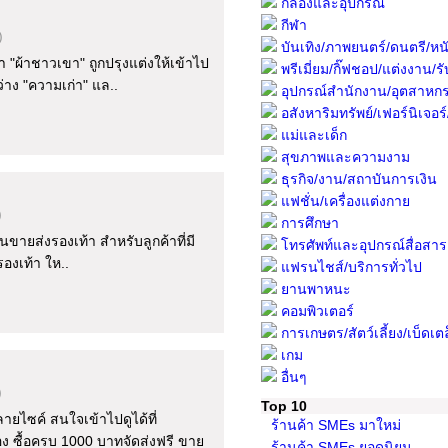
กล้องและอุปกรณ์
กีฬา
)
บันเทิง/ภาพยนตร์/ดนตรี/หนั
ผ้าชาวเขา" ถูกปรุงแต่งให้เข้าไป
พรีเมี่ยม/กิ๊ฟชอป/แต่งงาน/รับ
าง "ความเก่า" แล..
อุปกรณ์สำนักงาน/อุตสาหก
อสังหาริมทรัพย์/เฟอร์นิเจอร์/พื
แม่และเด็ก
สุขภาพและความงาม
ธุรกิจ/งาน/สถาบันการเงิน
แฟชั่น/เครื่องแต่งกาย
)
การศึกษา
นขายส่งรองเท้า สำหรับลูกค้าที่มี
โทรศัพท์และอุปกรณ์สื่อสาร
รองเท้า ให..
แฟรนไชส์/บริการทั่วไป
ยานพาหนะ
คอมพิวเตอร์
การเกษตร/สัตว์เลี้ยง/เบ็ดเต
เกม
อื่นๆ
)
Top 10
ไซค์ สนใจเข้าไปดูได้ที่
ร้านค้า SMEs มาใหม่
ง ซื้อครบ 1000 บาทจัดส่งฟรี ขาย
ร้านค้า SMEs ยอดนิยม