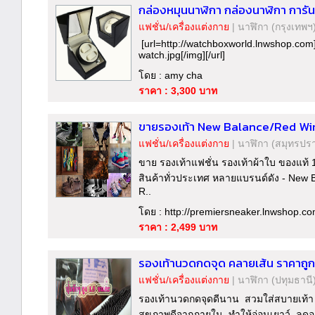
กล่องหมุนนาฬิกา กล่องนาฬิกา การันต
แฟชั่น/เครื่องแต่งกาย
|
นาฬิกา
(กรุงเทพฯ
[url=http://watchboxworld.lnwshop.com][i
watch.jpg[/img][/url]
โดย : amy cha
ราคา : 3,300 บาท
ขายรองเท้า New Balance/Red Wing
แฟชั่น/เครื่องแต่งกาย
|
นาฬิกา
(สมุทรปร
ขาย รองเท้าแฟชั่น รองเท้าผ้าใบ ของแท้
สินค้าทั่วประเทศ หลายแบรนด์ดัง - New 
R..
โดย : http://premiersneaker.lnwshop.co
ราคา : 2,499 บาท
รองเท้านวดกดจุด คลายเส้น ราคาถูก 
แฟชั่น/เครื่องแต่งกาย
|
นาฬิกา
(ปทุมธานี
รองเท้านวดกดจุดดีนาน สวมใส่สบายเท้า ปุ
สุขภาพดีจากภายใน ทำให้อ่อนเยาว์ ลดอ