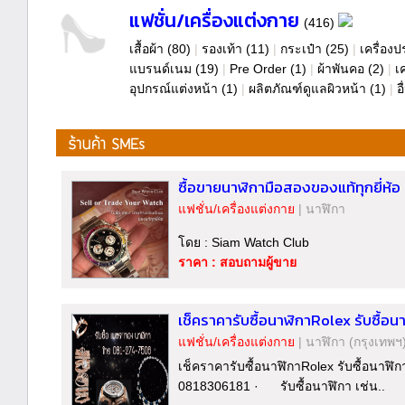
แฟชั่น/เครื่องแต่งกาย
(416)
เสื้อผ้า
(80)
|
รองเท้า
(11)
|
กระเป๋า
(25)
|
เครื่องป
แบรนด์เนม
(19)
|
Pre Order
(1)
|
ผ้าพันคอ
(2)
|
เ
อุปกรณ์แต่งหน้า
(1)
|
ผลิตภัณฑ์ดูแลผิวหน้า
(1)
|
อ
ซื้อขายนาฬิกามือสองของแท้ทุกยี่ห้อ
แฟชั่น/เครื่องแต่งกาย
|
นาฬิกา
โดย : Siam Watch Club
ราคา : สอบถามผู้ขาย
เช็คราคารับซื้อนาฬิกาRolex รับซื้อ
แฟชั่น/เครื่องแต่งกาย
|
นาฬิกา
(กรุงเทพฯ
เช็คราคารับซื้อนาฬิกาRolex รับซื้อนาฬ
0818306181 · รับซื้อนาฬิกา เช่น..