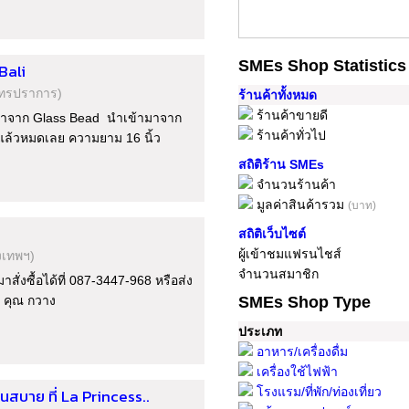
SMEs Shop Statistics
Bali
ุทรปราการ)
ร้านค้าทั้งหมด
ร้านค้าขายดี
มาจาก Glass Bead นำเข้ามาจาก
ร้านค้าทั่วไป
ดแล้วหมดเลย ความยาม 16 นิ้ว
สถิติร้าน SMEs
จำนวนร้านค้า
มูลค่าสินค้ารวม
(บาท)
สถิติเว็บไซต์
ผู้เข้าชมแฟรนไชส์
งเทพฯ)
จำนวนสมาชิก
ั่งซื้อได้ที่ 087-3447-968 หรือส่ง
 คุณ กวาง
SMEs Shop Type
ประเภท
อาหาร/เครื่องดื่ม
เครื่องใช้ไฟฟ้า
สบาย ที่ La Princess..
โรงแรม/ที่พัก/ท่องเที่ยว