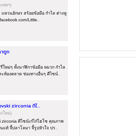
งเทพฯ)
ร แหวนอักษร สร้อยข้อมือ กำไล ต่างหู
.facebook.com/Little..
คาถูก
ี่ใหม่ๆ ทั้งนาฬิกาข้อมือ หมวก กำไล
ะท้องตลาด ช่องทางอื่นๆ ดีไซน์..
vski zirconia ดีไ..
ยงใหม่)
 zirconia ดีไซน์เก๋ไก๋ไฮโซ คุณภาพ
แท้ จี้ปลาโลมา จี้รูปหัวใจ ปร..