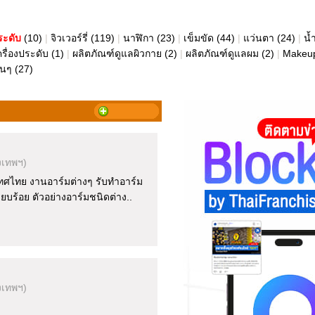
ระดับ
(10)
|
จิวเวอร์รี่
(119)
|
นาฬิกา
(23)
|
เข็มขัด
(44)
|
แว่นตา
(24)
|
น้
ครื่องประดับ
(1)
|
ผลิตภัณฑ์ดูแลผิวกาย
(2)
|
ผลิตภัณฑ์ดูแลผม
(2)
|
Makeu
ื่นๆ
(27)
งเทพฯ)
เทศไทย งานอาร์มต่างๆ รับทำอาร์ม
ยบร้อย ตัวอย่างอาร์มชนิดต่าง..
งเทพฯ)