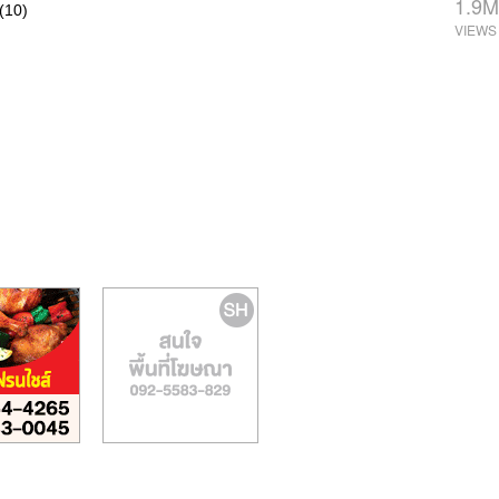
1.9M
(10)