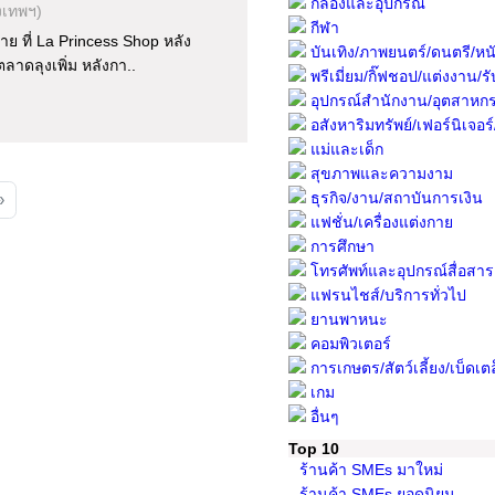
กล้องและอุปกรณ์
งเทพฯ)
กีฬา
 ที่ La Princess Shop หลัง
บันเทิง/ภาพยนตร์/ดนตรี/หนั
ลาดลุงเพิ่ม หลังกา..
พรีเมี่ยม/กิ๊ฟชอป/แต่งงาน/รับ
อุปกรณ์สำนักงาน/อุตสาหก
อสังหาริมทรัพย์/เฟอร์นิเจอร์/พื
แม่และเด็ก
สุขภาพและความงาม
ธุรกิจ/งาน/สถาบันการเงิน
»
แฟชั่น/เครื่องแต่งกาย
การศึกษา
โทรศัพท์และอุปกรณ์สื่อสาร
แฟรนไชส์/บริการทั่วไป
ยานพาหนะ
คอมพิวเตอร์
การเกษตร/สัตว์เลี้ยง/เบ็ดเต
เกม
อื่นๆ
Top 10
ร้านค้า SMEs มาใหม่
ร้านค้า SMEs ยอดนิยม