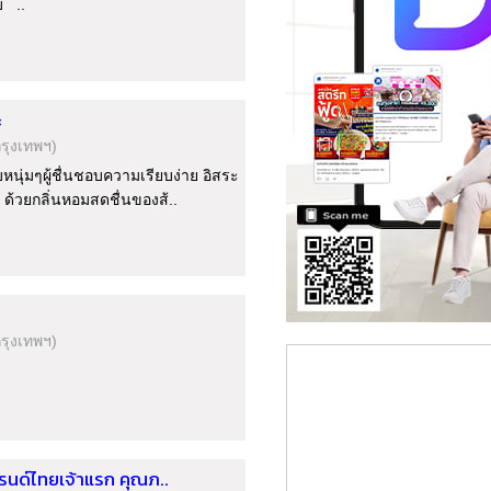
บ ..
ะ
กรุงเทพฯ)
หนุ่มๆผู้ชื่นชอบความเรียบง่าย อิสระ
ด้วยกลิ่นหอมสดชื่นของส้..
กรุงเทพฯ)
รนด์ไทยเจ้าแรก คุณภ..