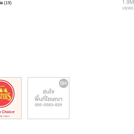
1.9M
นม
(19)