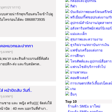
กล้องและอุปกรณ์
กีฬา
สมุทรปราการ)
บันเทิง/ภาพยนตร์/ดนตรี/หนั
บบสวยน่ารักทุกเรือนสนใจเข้าไปดู
พรีเมี่ยม/กิ๊ฟชอป/แต่งงาน/รับ
หรือโทรก่อนได้คะ 0868873935
อุปกรณ์สำนักงาน/อุตสาหก
อสังหาริมทรัพย์/เฟอร์นิเจอร์/พื
แม่และเด็ก
สุขภาพและความงาม
าพันคอหมวกและปากกา
ธุรกิจ/งาน/สถาบันการเงิน
แฟชั่น/เครื่องแต่งกาย
กรุงเทพฯ)
การศึกษา
อ,หมวก และสินค้าแบรนด์ยี่ห้อดัง
โทรศัพท์และอุปกรณ์สื่อสาร
นขายปลีก-ส่ง และรับสมัครต..
แฟรนไชส์/บริการทั่วไป
ยานพาหนะ
คอมพิวเตอร์
การเกษตร/สัตว์เลี้ยง/เบ็ดเต
เกม
หน้าปัดส้ม วันที่..
อื่นๆ
กรุงเทพฯ)
Top 10
านชาย และ หญิง ครับ(((( จัดส่งให้
ร้านค้า SMEs มาใหม่
น้าปัด : 40 mm.บอกวันที่ทำงา..
ร้านค้า SMEs ยอดนิยม