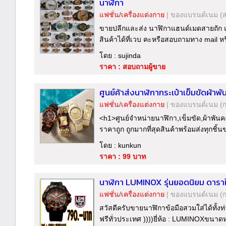
นาฬิกา
แฟชั่น/เครื่องแต่งกาย
|
ของแบรนด์เนม
(
ขายปลีกและส่ง นาฬิกาแฮนด์เมดสายถัก แ
สินค้าได้ที่เวบ คะหรือสอบถามทาง mail 
โดย : sujinda
ราคา : สอบถามผู้ขาย
ศูนย์ค้าส่งนาฬิกากระเป๋าเข็มขัดผ้
แฟชั่น/เครื่องแต่งกาย
|
ของแบรนด์เนม
(
<h1>ศูนย์จำหน่ายนาฬิกา,เข็มขัด,ผ้าพันค
ราคาถูก ถูกมากที่สุดสินค้าพร้อมส่งทุกชิ้
โดย : kunkun
ราคา : 99 บาท
นาฬิกา LUMINOX รุ่นยอดนิยม ดาราใส่ 
แฟชั่น/เครื่องแต่งกาย
|
ของแบรนด์เนม
(
สวัสดีครับขายนาฬิกาข้อมือสวมใส่ได้ทั้งท่
ฟรีทั่วประเทศ ))))ยี่ห้อ : LUMINOXขนาดห