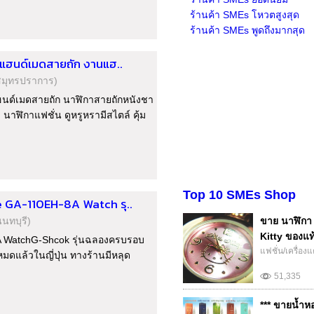
ร้านค้า SMEs โหวตสูงสุด
ร้านค้า SMEs พูดถึงมากสุด
าแฮนด์เมดสายถัก งานแฮ..
สมุทรปราการ)
ฮนด์เมดสายถัก นาฬิกาสายถักหนังชา
นาฬิกาแฟชั่น ดูหรูหรามีสไตล์ คุ้ม
Top 10 SMEs Shop
e GA-110EH-8A Watch รุ..
นนทบุรี)
ขาย นาฬิกา 
Kitty ของแท้
A WatchG-Shcok รุ่นฉลองครบรอบ
แฟชั่น/เครื่อง
หมดแล้วในญี่ปุ่น ทางร้านมีหลุด
51,335
*** ขายน้ำห