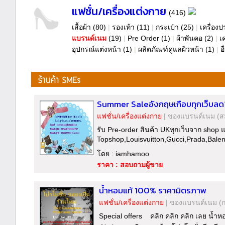
แฟชั่น/เครื่องแต่งกาย
(416)
เสื้อผ้า
(80)
|
รองเท้า
(11)
|
กระเป๋า
(25)
|
เครื่องป
แบรนด์เนม
(19)
|
Pre Order
(1)
|
ผ้าพันคอ
(2)
|
เ
อุปกรณ์แต่งหน้า
(1)
|
ผลิตภัณฑ์ดูแลผิวหน้า
(1)
|
อ
Summer Saleอังกฤษเกือบทุกเว็บลด1
แฟชั่น/เครื่องแต่งกาย
|
ของแบรนด์เนม
(ส
รับ Pre-order สินค้า UKทุกเว็บจาก sho
Topshop,Louisvuitton,Gucci,Prada,Balen
โดย : iamhamoo
ราคา : สอบถามผู้ขาย
น้ำหอมแท้ 100% ราคามิตรภาพ
แฟชั่น/เครื่องแต่งกาย
|
ของแบรนด์เนม
(
Special offers คลิก คลิก คลิก เลย น้ำ