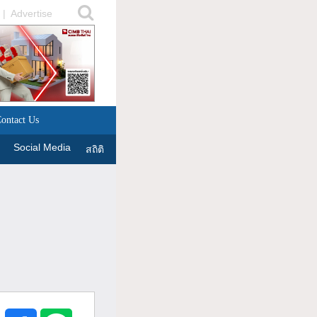
|
Advertise
ontact Us
Social Media
สถิติ