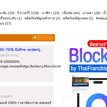
ระดับ
(10)
|
จิวเวอร์รี่
(119)
|
นาฬิกา
(23)
|
เข็มขัด
(44)
|
แว่นตา
(24)
|
น้
ครื่องประดับ
(1)
|
ผลิตภัณฑ์ดูแลผิวกาย
(2)
|
ผลิตภัณฑ์ดูแลผม
(2)
|
Makeu
ื่นๆ
(27)
0-70% รับPre-orderทุ..
มุทรปราการ)
p แท้ 1000000%
ciaga,missselfridge,Burberry,MarcJacob..
กรุงเทพฯ)
หอมแท้ 100% ราคามิตรภาพ เทสเตอร์