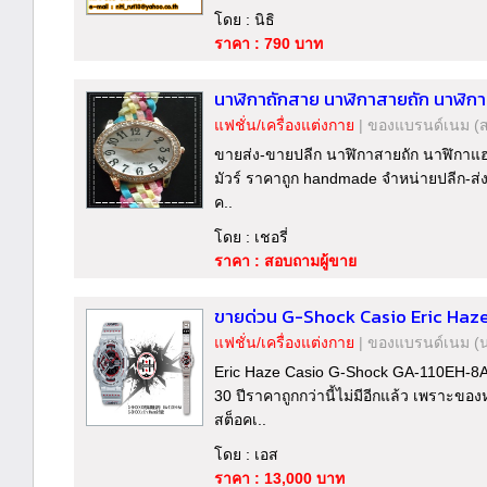
โดย : นิธิ
ราคา : 790 บาท
นาฬิกาถักสาย นาฬิกาสายถัก นาฬิก
แฟชั่น/เครื่องแต่งกาย
|
ของแบรนด์เนม
(
ขายส่ง-ขายปลีก นาฬิกาสายถัก นาฬิกาแ
มัวร์ ราคาถูก handmade จำหน่ายปลีก-ส่ง 
ค..
โดย : เชอรี่
ราคา : สอบถามผู้ขาย
ขายด่วน G-Shock Casio Eric Haz
แฟชั่น/เครื่องแต่งกาย
|
ของแบรนด์เนม
(
Eric Haze Casio G-Shock GA-110EH-8
30 ปีราคาถูกกว่านี้ไม่มีอีกแล้ว เพราะของ
สต็อคเ..
โดย : เอส
ราคา : 13,000 บาท