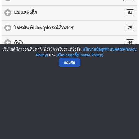
แม่และเด็ก
93
โทรศัพท์และอุปกรณ์สื่อสาร
79
กีฬา
44
เว็บไซต์มีการจัดเก็บคุกกี้ เพื่อให้การใช้งานดียิ่งขึ้น
นโยบายข้อมูลส่วนบุคคล(Privacy
Policy)
และ
นโยบายคุกกี้(Cookie Policy)
กล้องและอุปกรณ์
43
ยอมรับ
บันเทิง/ภาพยนตร์/ดนตรี/หนังสือ
31
เกม
2
อื่นๆ
137
การโพสต์ข้อความซื้อ-ขายสินค้าใดๆ ถือเป็นความรับผิดชอบของ
ผู้ลงประกาศ ทางเว็บไซต์ ThaiFranchiseCenter.com เป็นเพียงผู้ให้
บริการ และไม่มีส่วนเกี่ยวข้องกับการกระทำดังกล่าว รวมทั้งไม่มีส่วน