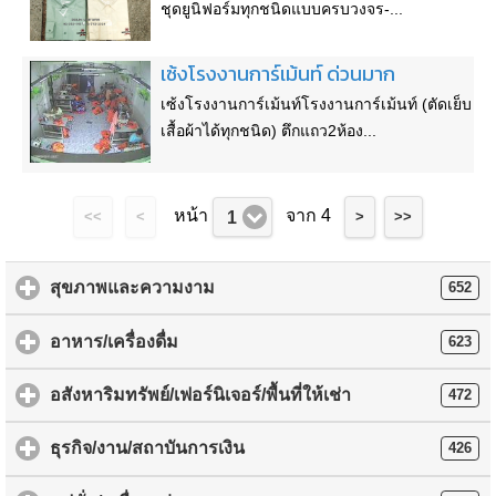
ชุดยูนิฟอร์มทุกชนิดแบบครบวงจร-...
เซ้งโรงงานการ์เม้นท์ ด่วนมาก
เซ้งโรงงานการ์เม้นท์โรงงานการ์เม้นท์ (ตัดเย็บ
เสื้อผ้าได้ทุกชนิด) ตึกแถว2ห้อง...
หน้า
จาก 4
1
<<
<
>
>>
สุขภาพและความงาม
652
อาหาร/เครื่องดื่ม
623
อสังหาริมทรัพย์/เฟอร์นิเจอร์/พื้นที่ให้เช่า
472
ธุรกิจ/งาน/สถาบันการเงิน
426