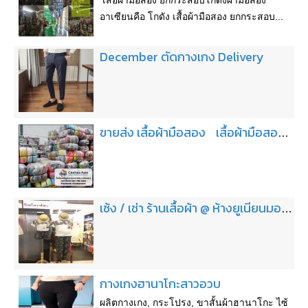
เสื้อผ้ามือสอง ยกกระสอบโกดังผ้ามือสอง
อาเซียนคือ โกดัง เสื้อผ้ามือสอง ยกกระสอบ...
December ตัดกางเกง Delivery
ขายส่ง เสื้อผ้ามือสอง เสื้อผ้ามือสองยกกระสอบ
เซ้ง / เช่า ร้านเสื้อผ้า @ ห้างยูเนียนมอลล์ ชั้น F3 (ห้องหัวมุม)
กางเกงฮานาโกะ​สาวอวบ
ผลิตกางเกง​, กระโปรง​, ขาสั้นผ้าฮานาโกะ​ ไซ้