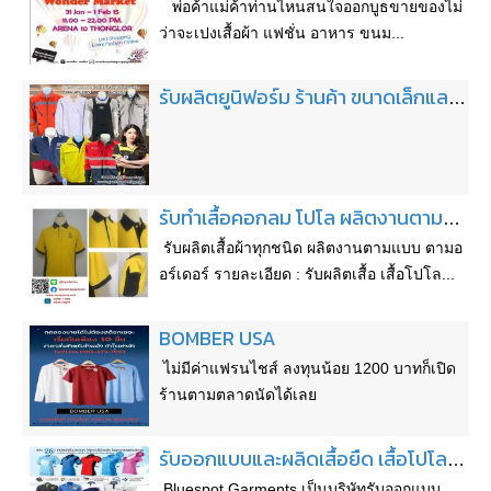
พ่อค้าแม่ค้าท่านไหนสนใจออกบูธขายของไม่
ว่าจะเปงเสื้อผ้า แฟชั่น อาหาร ขนม...
รับผลิตยูนิฟอร์ม ร้านค้า ขนาดเล็กและขนาดใหญ่
รับทำเสื้อคอกลม โปโล ผลิตงานตามแบบ ตามออร์เดอร์ เนื้อผ้าดี ราคาถูก
รับผลิตเสื้อผ้าทุกชนิด ผลิตงานตามแบบ ตามอ
อร์เดอร์ รายละเอียด : รับผลิตเสื้อ เสื้อโปโล...
BOMBER USA
ไม่มีค่าแฟรนไชส์ ลงทุนน้อย 1200 บาทก็เปิด
ร้านตามตลาดนัดได้เลย
รับออกแบบและผลิดเสื้อยืด เสื้อโปโลบริษัท เสื้อพนักงาน เสื้อแจ๊คเก็ต ชุดกีฬา ถุงผ้าและกระเป๋าผ้าสปันบอนด์ กระเป๋าผ้าดิบ หน้ากากผ้า ผ้ากันเปื้อน และสินค้าจากผ้าอื่นๆ
Bluespot Garments เป็นบริษัทรับออกแบบ