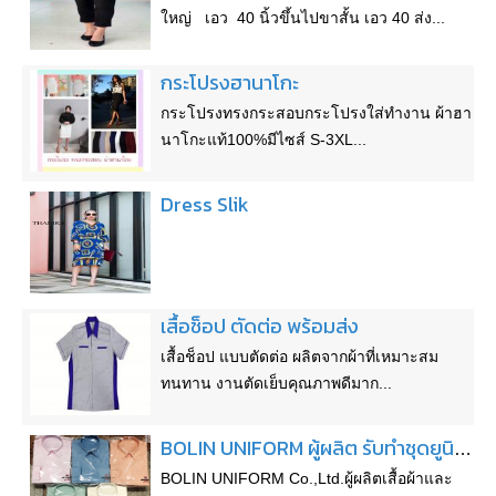
ใหญ่​ เอว​ 40​ นิ้วขึ้นไปขาสั้น​ เอว​ 40​ ส่ง​...
กระโปรง​ฮานาโกะ​
กระโปรงทรงกระสอบกระโปรงใส่ทำงาน ผ้าฮา
นาโกะแท้100%มีไซส์ S-3XL...
Dress Slik
เสื้อช็อป ตัดต่อ พร้อมส่ง
เสื้อช็อป แบบตัดต่อ ผลิตจากผ้าที่เหมาะสม
ทนทาน งานตัดเย็บคุณภาพดีมาก...
BOLIN UNIFORM ผู้ผลิต รับทำชุดยูนิฟอร์ม เสื้อโปโล พร้อมปักโลโก้แบบครบวงจร
BOLIN UNIFORM Co.,Ltd.ผู้ผลิตเสื้อผ้าและ