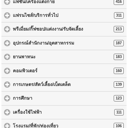
แฟชั่น/เครื่องแต่งกาย
416
แฟรนไชส์/บริการทั่วไป
311
พรีเมี่ยม/กิ๊ฟชอป/แต่งงาน/รับจัดเลี้ยง
213
อุปกรณ์สำนักงาน/อุตสาหกรรม
187
ยานพาหนะ
183
คอมพิวเตอร์
160
การเกษตร/สัตว์เลี้ยง/เบ็ดเตล็ด
139
การศึกษา
123
เครื่องใช้ไฟฟ้า
111
โรงแรม/ที่พัก/ท่องเที่ยว
106