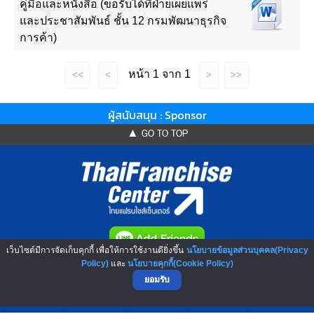
คู่มือและหนังสือ (ขอรับได้ที่ฝ่ายเผยแพร่
และประชาสัมพันธ์ ชั้น 12 กรมพัฒนาธุรกิจ
การค้า)
หน้า 1 จาก 1
<<
<
>
>>
ผู้สนับสนุน : Sponsor
▲ GO TO TOP
เว็บไซต์มีการจัดเก็บคุกกี้ เพื่อให้การใช้งานดียิ่งขึ้น
นโยบายข้อมูลส่วนบุคคล(Privacy
NO.1 Franchise Solution
Policy)
และ
นโยบายคุกกี้(Cookie Policy)
ยอมรับ