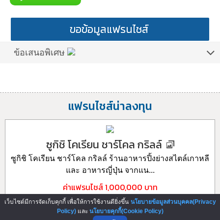
ขอข้อมูลแฟรนไชส์
ข้อเสนอพิเศษ
แฟรนไชส์น่าลงทุน
ซูกิชิ โคเรียน ชาร์โคล กริลล์
ซูกิชิ โคเรียน ชาร์โคล กริลล์ ร้านอาหารปิ้งย่างสไตล์เกาหลี
และ อาหารญี่ปุ่น จากแน...
ค่าแฟรนไชส์
1,000,000 บาท
เว็บไซต์มีการจัดเก็บคุกกี้ เพื่อให้การใช้งานดียิ่งขึ้น
นโยบายข้อมูลส่วนบุคคล(Privacy
092-2810851
Add Friends
Policy)
และ
นโยบายคุกกี้(Cookie Policy)