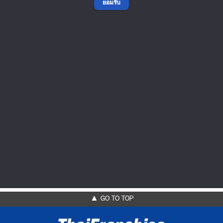
ยอมรับ
เดอะ แบล็ค ดราก้อน
แฟรนไชส์มาแรง! เข้าถึงง่ายทุกวัย ราคาจับต้องได้ อัดแน่นด้วย
คุณภาพคับแก้ว คุ้มค่ากับราค...
ค่าแฟรนไชส์
99,900 บาท
089-7668161
Add Friends
▲ GO TO TOP