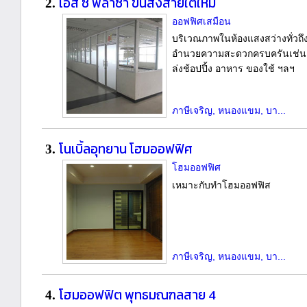
เอส ซี พลาซ่า ขนส่งสายใต้ใหม่
2.
ออฟฟิศเสมือน
บริเวณภาพในห้องแสงสว่างทั่วถึง 
อำนวยความสะดวกครบครันเช่น
ล่งช้อปปิ้ง อาหาร ของใช้ ฯลฯ
ภาษีเจริญ, หนองแขม, บา...
โนเบิ้ลอุทยาน โฮมออฟฟิศ
3.
โฮมออฟฟิศ
เหมาะกับทำโฮมออฟฟิส
ภาษีเจริญ, หนองแขม, บา...
โฮมออฟฟิต พุทธมณฑลสาย 4
4.