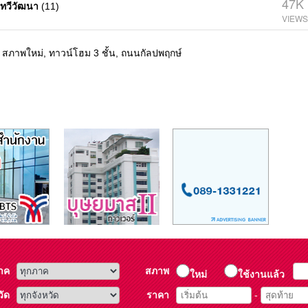
47K
 ทวีวัฒนา
(11)
วา สภาพใหม่, ทาวน์โฮม 3 ชั้น, ถนนกัลปพฤกษ์
าค
สภาพ
ใหม่
ใช้งานแล้ว
วัด
ราคา
-