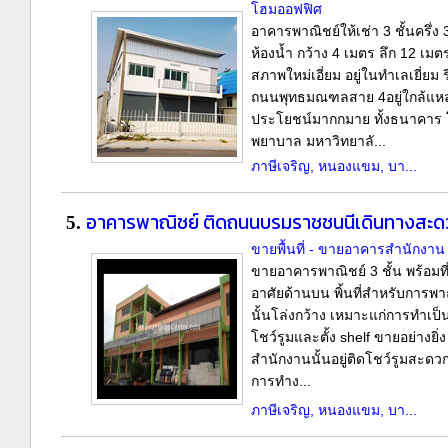
โฮมออฟฟิศ
อาคารพาณิชย์ให้เช่า 3 ชั้นครึ่ง 
ห้องน้ำ กว้าง 4 เมตร ลึก 12 เมต
สภาพใหม่เอี่ยม อยู่ในทำเลเยี่ยม 
ถนนพุทธมณฑลสาย 4อยู่ใกล้แหล
ประโยชน์มากกมาย ทั้งธนาคาร 
พยาบาล มหาวิทยาลั...
ภาษีเจริญ, หนองแขม, บา...
อาคารพาณิชย์ ติดถนนบรมราชชนนีเดินทางสะด
5.
ขายพื้นที่ - ขายอาคารสำนักงาน
ขายอาคารพาณิชย์ 3 ชั้น พร้อมที่
อาศัยด้านบน พิ้นที่สำหรับการพา
นั้นโล่งกว้าง เหมาะแก่การทำเป็
โชว์รูมและตั้ง shelf ขายอย่างยิ่ง พ
สำนักงานนั้นอยู่ติดโชว์รูมสะดว
การทำง...
ภาษีเจริญ, หนองแขม, บา...