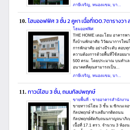
ภาษีเจริญ, หนองแขม, บา...
โฮมออฟฟิศ 3 ชั้น 2 คูหา เนื้อที่100.7ตารางวา
10.
โฮมออฟฟิศ
THE HOME เดอะโฮม อาคารพาณ
กึ่งบ้านพักอาศัย วิวัฒนาการใหม่
การพักอาศัย อย่างมีระดับ ตอบทุ
ความต้องการด้วยพื้นที่ใช้สอยมา
500 ตรม. โดยประมาณ บนทำเล
อนาคตที่คุณสามารถเป็น...
ภาษีเจริญ, หนองแขม, บา...
ทาวน์โฮม 3 ชั้น, ถนนกัลปพฤกษ์
11.
ขายพื้นที่ - ขายอาคารสำนักงาน
ขายทาวน์โฮม 3 ชั้น ม.ซิกเนเจอร
กัลปพฤกษ์ ทำเลดีมากติดถนน
กัลปพฤกษ์ตัดกับถนนกาญจนาภิเ
เนื้อที่ 17.1 ตรว. จำนวน 3 ห้อง