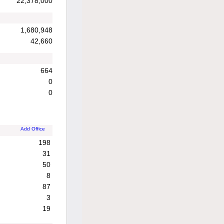
22,378,000
1,680,948
42,660
664
0
0
Add Office
198
31
50
8
87
3
19