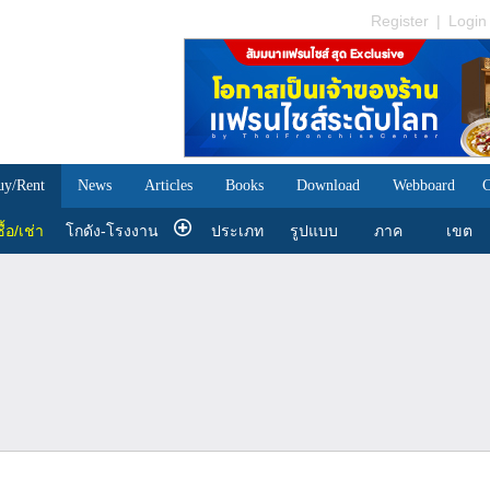
Register
|
Login
uy/Rent
News
Articles
Books
Download
Webboard
C
ื้อ/เช่า
โกดัง-โรงงาน
ประเภท
รูปแบบ
ภาค
เขต