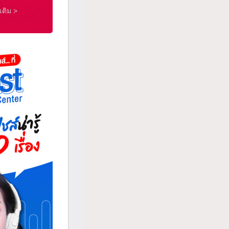
มเติม >