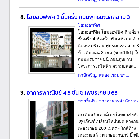
โฮมออฟฟิศ 3 ชั้นครึ่ง ถนนพุทธมณฑลสาย 3
8.
โฮมออฟฟิศ
โฮมออฟฟิศ โฮมออฟฟิศ ตึกเดี่ยว
ชั้นครึ่ง 4 ห้องน้ำ ทำเลหัวมุม ด้
ติดถนน 6 เลน พุทธมณฑลสาย 3
ข้างติดถนน 2 เลน (ซอย18/1) ใก
ถนนบรมราชนนี ถนนอุทยาน
โครงการรถไฟฟ้า ความปลอด...
ภาษีเจริญ, หนองแขม, บา...
อาคารพาณิชย์ 4.5 ชั้น ซ.เพชรเกษม 63
9.
ขายพื้นที่ - ขายอาคารสำนักงาน
ต่อเติมครัวเคาน์เตอร์เทอเรสหลั
สุขภัณฑ์เปลี่ยนใหม่หมด ห่างถ
เพชรเกษม 200 เมตร - ใกล้ห้าง
เดอะมอลล์ รพ.เกษมราษฎร์ บิ๊กซี.