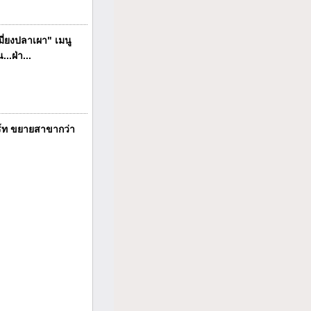
ี่ยงปลาเผา" เมนู
..ฝ่า...
ร์ท ขยายสาขากว่า