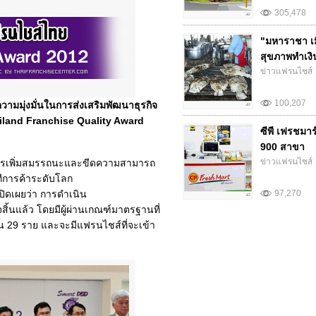
305,478
"มหาราชา เม
สุขภาพทำเงิน.
ข่าวแฟรนไชส์
100,207
ามมุ่งมั่นในการส่งเสริมพัฒนาธุรกิจ
iland Franchise Quality Award
ซีพี เฟรชมา
900 สาขา
ข่าวแฟรนไชส์
ในการเพิ่มสมรรถนะและขีดความสามารถ
ีการค้าระดับโลก
ปิดเผยว่า การดำเนิน
97,270
ิ้นแล้ว โดยมีผู้ผ่านเกณฑ์มาตรฐานที่
29 ราย และจะมีแฟรนไชส์ที่จะเข้า