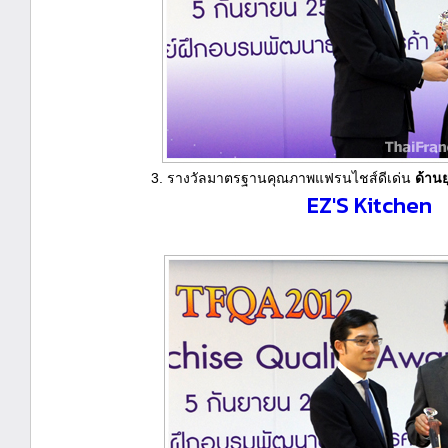
3. รางวัลมาตรฐานคุณภาพแฟรนไชส์ดีเด่น
ด้านย
EZ'S Kitchen