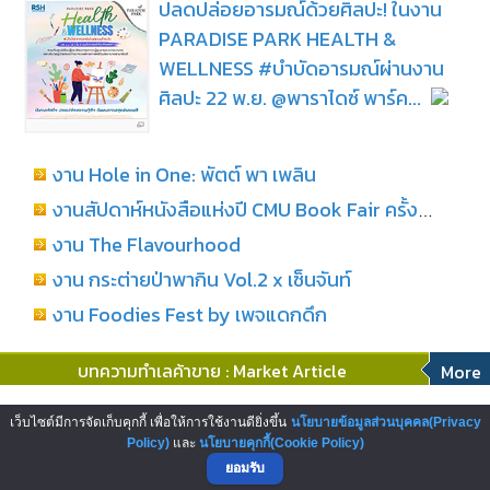
ปลดปล่อยอารมณ์ด้วยศิลปะ! ในงาน
PARADISE PARK HEALTH &
WELLNESS #บำบัดอารมณ์ผ่านงาน
ศิลปะ 22 พ.ย. @พาราไดซ์ พาร์ค...
งาน Hole in One: พัตต์ พา เพลิน
งานสัปดาห์หนังสือแห่งปี CMU Book Fair ครั้งที่ 29
งาน The Flavourhood
งาน กระต่ายป่าพากิน Vol.2 x เซ็นจันท์
งาน Foodies Fest by เพจแดกดึก
บทความทำเลค้าขาย : Market Article
More
โอกาสสู่การเป็นผู้ประกอบการสถานี
เว็บไซต์มีการจัดเก็บคุกกี้ เพื่อให้การใช้งานดียิ่งขึ้น
นโยบายข้อมูลส่วนบุคคล(Privacy
บริการน้ำมันเชลล์ บริษัทพลังงานระดับ
Policy)
และ
นโยบายคุกกี้(Cookie Policy)
ยอมรับ
โลก...