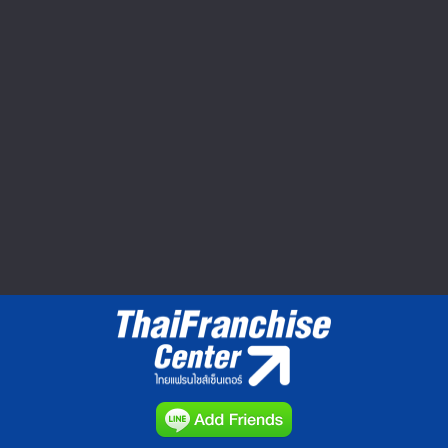
Seibu Shibuya ปิดตำนาน 60 ปี ยอด
หาย กำไรหด อดไปต่อ
ตลาดค้าปลีกในญี่ปุ่นมีมูลค่าประมาณ 160
ล้านเยนหรือประมาณ 1.8...
วีดีโอทำเลค้าขาย : Market Clip VDO
▲ GO TO TOP