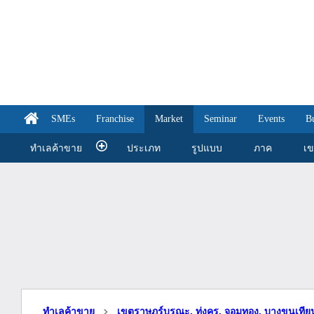
SMEs
Franchise
Market
Seminar
Events
B
ทำเลค้าขาย
ประเภท
รูปแบบ
ภาค
เ
ทำเลค้าขาย
เขตราษฏร์บูรณะ, ทุ่งครุ, จอมทอง, บางขุนเที