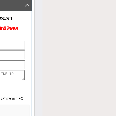
พระรา
ิทธิพิเศษ!
าวสารจาก TFC