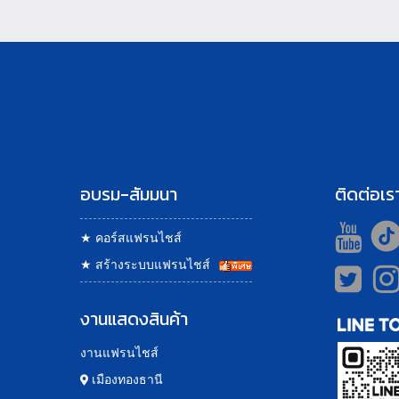
อบรม-สัมมนา
ติดต่อเร
★
คอร์สแฟรนไชส์
★
สร้างระบบแฟรนไชส์
งานแสดงสินค้า
งานแฟรนไชส์
เมืองทองธานี