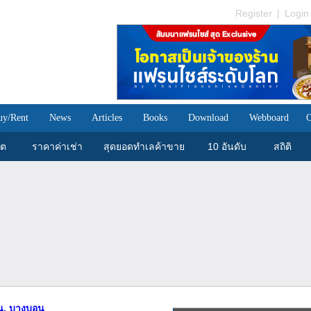
Register
|
Login
uy/Rent
News
Articles
Books
Download
Webboard
C
ขต
ราคาค่าเช่า
สุดยอดทำเลค้าขาย
10 อันดับ
สถิติ
ยน, บางบอน