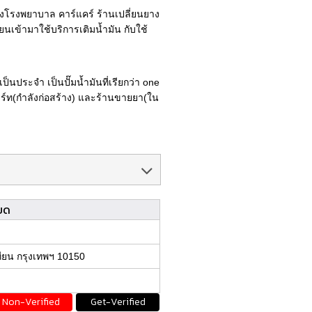
ีทังโรงพยาบาล คาร์แคร์ ร้านเปลี่ยนยาง
นเข้ามาใช้บริการเติมน้ำมัน กับใช้
็นประจำ เป็นปั๊มน้ำมันที่เรียกว่า one
าร์ท(กำลังก่อสร้าง) และร้านขายยา(ใน
ยด
ยน กรุงเทพฯ 10150
Non-Verified
Get-Verified