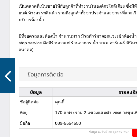
เป็นตลาดที่เน้นขายให้กับลูกค้าที่ทำงานในองค์กรใกล้เคียง ซึ่งม
ยนต์ ห้างสรรพสินค้า รวมถึงลูกค้าทั้งขาประจำและขาจรที่แวะเวีย
บริการห้องน้ำ
มีที่จอดรถและห้องน้ำ จำนวนมาก มีรถทัวร์มาจอดแวะเข้าห้องน้ำเป
stop service คือมีร้านกาแฟ ร้านอาหาร น้ำ ขนม คาร์แคร์ มินิม
อนาคต)
ข้อมูลการติดต่อ
ข้อมูล
รายละเอี
ชื่อผู้ติดต่อ
คุณดี้
ที่อยู่
170 ถ.พระราม 2 แขวงแสมดำ เขตบางขุนเที
มือถือ
089-5554550
ข้อมูล ณ วันที่ 30 ตุลาคม 2561