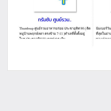
ทรัมซับ ศูนย์รวม..
Thumbsup ศูนย์รวมอาหารอร่อย ประชาอุทิศ 90 ( ติด
นัมเบอร์วัน
หมู่บ้านพฤกษ์ลดา ตรงข้าม 7-11 )ทำเลที่ตั้งตั้งอยู่
ที่สุดในย่า
ในซ.ประชาอุทิศ 90 เขตทุ่งครุ เดิน...
ทอง ย่านบา