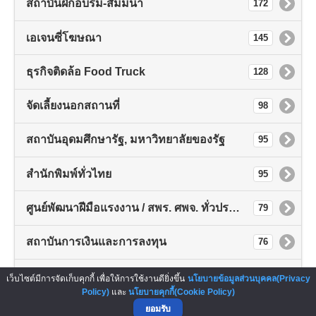
สถาบันฝึกอบรม-สัมมนา
172
เอเจนซี่โฆษณา
145
ธุรกิจติดล้อ Food Truck
128
จัดเลี้ยงนอกสถานที่
98
สถาบันอุดมศึกษารัฐ, มหาวิทยาลัยของรัฐ
95
สำนักพิมพ์ทั่วไทย
95
ศูนย์พัฒนาฝีมือแรงงาน / สพร. ศพจ. ทั่วประเทศ
79
สถาบันการเงินและการลงทุน
76
หอการค้าจังหวัด
72
เว็บไซต์มีการจัดเก็บคุกกี้ เพื่อให้การใช้งานดียิ่งขึ้น
นโยบายข้อมูลส่วนบุคคล(Privacy
Policy)
และ
นโยบายคุกกี้(Cookie Policy)
ยอมรับ
สถาบันอุดมศึกษาเอกชน, มหาวิทยาลัยเอกชน
68