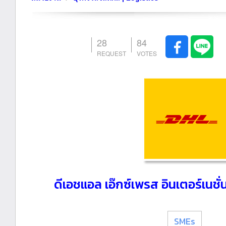
28
84
ดีเอชแอล เอ๊กซ์เพรส อินเตอร์เนช
SMEs