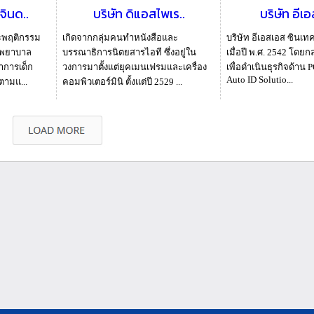
ินด..
บริษัท ดิแอสไพเร..
บริษัท อีเอ
ะพฤติกรรม
เกิดจากกลุ่มคนทำหนังสือและ
บริษัท อีเอสเอส ซินเทค 
งพยาบาล
บรรณาธิการนิตยสารไอที ซึ่งอยู่ใน
เมื่อปี พ.ศ. 2542 โดยกล
าการเด็ก
วงการมาตั้งแต่ยุคเมนเฟรมและเครื่อง
เพื่อดำเนินธุรกิจด้าน
Auto ID Solutio...
ตามแ...
คอมพิวเตอร์มินิ ตั้งแต่ปี 2529 ...