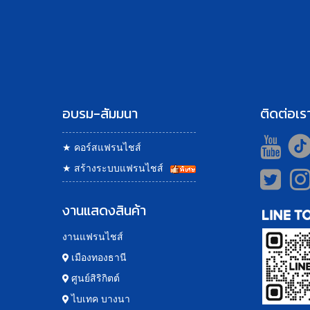
อบรม-สัมมนา
ติดต่อเร
★
คอร์สแฟรนไชส์
★
สร้างระบบแฟรนไชส์
งานแสดงสินค้า
งานแฟรนไชส์
เมืองทองธานี
ศูนย์สิริกิตต์
ไบเทค บางนา