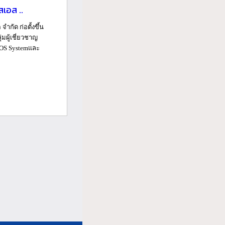
สเอส ..
จำกัด ก่อตั้งขึ้น
ุ่มผู้เชี่ยวชาญ
 POS Systemและ