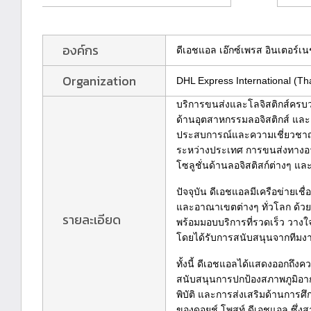
องค์กร
ดีเอชแอล เอ๊กซ์เพรส อินเตอร์เ
Organization
DHL Express International (Tha
บริการขนส่งและโลจิสติกส์ครบ
ด้านอุตสาหกรรมลอจิสติกส์ และ ”
ประสบการณ์และความเชี่ยวชาญ
ระหว่างประเทศ การขนส่งทางอ
โซลูชั่นด้านลอจิสติสก์ต่างๆ แ
ปัจจุบัน ดีเอชแอลมีเครือข่ายเ
และอาณาเขตต่างๆ ทั่วโลก ด้วยบ
รายละเอียด
พร้อมมอบบริการที่รวดเร็ว วาง
โดยได้รับการสนับสนุนจากทีมงาน
ทั้งนี้ ดีเอชแอลได้แสดงออกถึง
สนับสนุนการปกป้องสภาพภูมิอาก
พิบัติ และการส่งเสริมด้านการศึ
ของดอยช์ โพสท์ ดีเอชแอล ซึ่ง