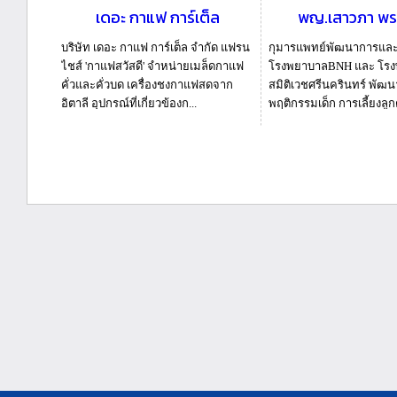
เดอะ กาแฟ การ์เต็ล
พญ.เสาวภา พรจ
บริษัท เดอะ กาแฟ การ์เต็ล จำกัด แฟรน
กุมารแพทย์พัฒนาการแล
ไชส์ 'กาแฟสวัสดี' จำหน่ายเมล็ดกาแฟ
โรงพยาบาลBNH และ โร
คั่วและคั่วบด เครื่องชงกาแฟสดจาก
สมิติเวชศรีนครินทร์ พัฒน
อิตาลี อุปกรณ์ที่เกี่ยวข้องก...
พฤติกรรมเด็ก การเลี้ยงลูก