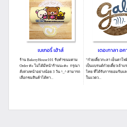
เบเกอรี่ เฮ้าส์
เดอะกาลา อคาเ
ร้าน BakeryHouse101 รับทำขนมตาม
“ก๋วยเตี๋ยวกะลา เย็นตาโฟต
Order ค่ะ ไม่ได้มีหน้าร้านนะคะ กรุณา
เป็นแบรนด์ก๋วยเตี๋ยวเจ้าแ
สั่งล่วงหน้าอย่างน้อย 3 วัน ^_^ สามารถ
ไทย ที่ได้รับการยอมรับและเป
เลือกชมสินค้าได้ทา...
ในแวดว...