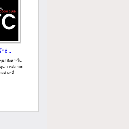
ทีซี ..
งทุนอสังหาฯใน
ลงทุน การต่อยอด
งต่างๆที่