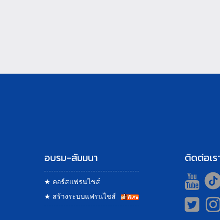
อบรม-สัมมนา
ติดต่อเร
★
คอร์สแฟรนไชส์
★
สร้างระบบแฟรนไชส์