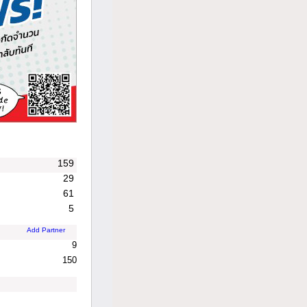
159
29
61
5
Add Partner
9
150