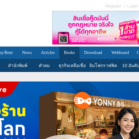
Register
|
Login
uy/Rent
News
Articles
Books
Download
Webboard
C
สำนักพิมพ์
คำคม
ธุรกิจเหลือเชื่อ
อินโฟกราฟฟิค
10 อันดั