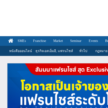
SMEs
Franchise
Market
Seminar
Events
B
หนังสือออนไลน์
ธุรกิจเอสเอ็มอี, แฟรนไชส์
ทั่วไป
กฎหมาย