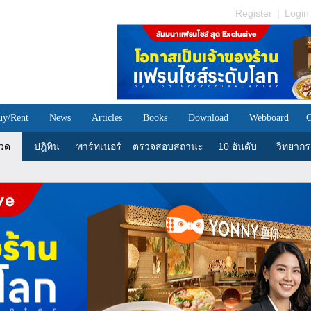
Register
|
Login
uy/Rent
News
Articles
Books
Download
Webboard
C
วด
ปฎิทิน
พาร์ทเนอร์
ตรวจสอบสถานะ
10 อันดับ
วิทยากร