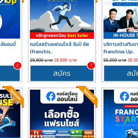
์ยอนนี่
คอร์สสร้างแฟรนไชส์ จัมป์ อัพ
บริการสร้างทีม
(Franchis..
Franchise Up..
29,900 บาท
18,500 บาท
55,000 บาท
35,0
2
7
สมัคร
สมั