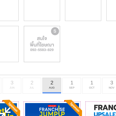
3
2
2
1
1
3
JUN
JUL
AUG
SEP
OCT
NOV