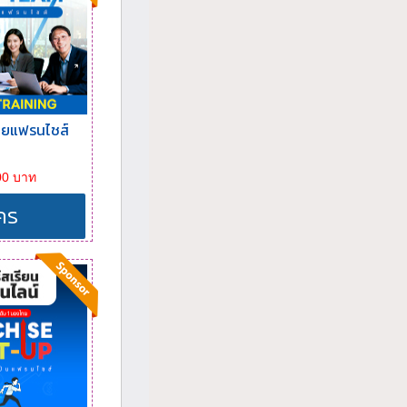
ขายแฟรนไชส์
00 บาท
คร