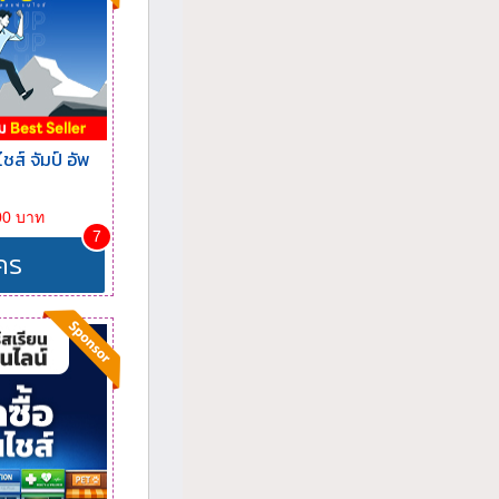
ส์ จัมป์ อัพ
00 บาท
7
คร