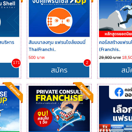
สบริหาร
สัมมนาลงทุน แฟรนไชส์ยอนนี่
คอร์สสร้างแฟรนไช
ThaiFranchi..
(Franchis..
500 บาท
29,900 บาท
18,5
171
2
สมัคร
สมั