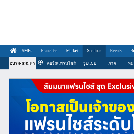
SMEs
Franchise
Market
Seminar
Events
B
อบรม-สัมมนา
คอร์สแฟรนไชส์
รูปแบบ
ภาค
หม