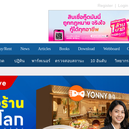
Register
|
Login
uy/Rent
News
Articles
Books
Download
Webboard
C
วด
ปฎิทิน
พาร์ทเนอร์
ตรวจสอบสถานะ
10 อันดับ
วิทยากร