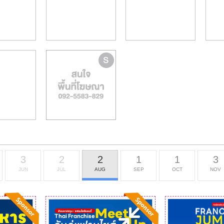
3
2
2
1
1
3
JUN
JUL
AUG
SEP
OCT
NOV