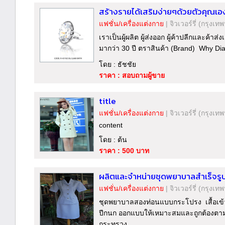
สร้างรายได้เสริมง่ายๆด้วยตัวคุณเอ
แฟชั่น/เครื่องแต่งกาย
|
จิวเวอร์รี่
(กรุงเทพ
เราเป็นผู้ผลิต ผู้ส่งออก ผู้ค้าปลีกและค้า
มากว่า 30 ปี ตราสินค้า (Brand) Why Dia
โดย : ธัชชัย
ราคา : สอบถามผู้ขาย
title
แฟชั่น/เครื่องแต่งกาย
|
จิวเวอร์รี่
(กรุงเทพ
content
โดย : ต้น
ราคา : 500 บาท
ผลิตและจำหน่ายชุดพยาบาลสำเร็จรู
แฟชั่น/เครื่องแต่งกาย
|
จิวเวอร์รี่
(กรุงเทพ
ชุดพยาบาลสองท่อนแบบกระโปรง เสื้อเข้า
ปีกนก ออกแบบให้เหมาะสมและถูกต้องต
กระทรวง..