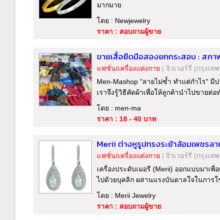
มากมาย
โดย : Newjewelry
ราคา : สอบถามผู้ขาย
ขายเสื้อยืดมือสองยกกระสอบ : สภาพดี
แฟชั่น/เครื่องแต่งกาย
|
จิวเวอร์รี่
(กรุงเทพ
Men-Mashop "ลายไม่ซ้ำ ทำแต่กำไร" มีป
เราจึงรู้วิธีคัดผ้าเพื่อให้ลูกค้านำไปขายต่อท
โดย : men-ma
ราคา : 18 - 40 บาท
Merii ต่างหูรูปทรงระย้าล้อมเพชรลาย
แฟชั่น/เครื่องแต่งกาย
|
จิวเวอร์รี่
(กรุงเทพ
เครื่องประดับเมอรี (Merii) ออกแบบมาเพื่อเ
ไปด้วยบุคลิก ผสานแรงบันดาลใจในการใช้ชีว
โดย : Merii Jewelry
ราคา : สอบถามผู้ขาย