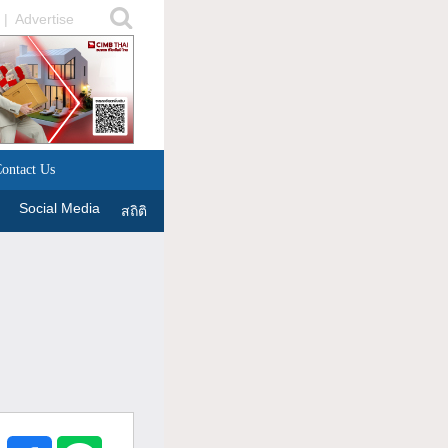
|
Advertise
ontact Us
Social Media
สถิติ