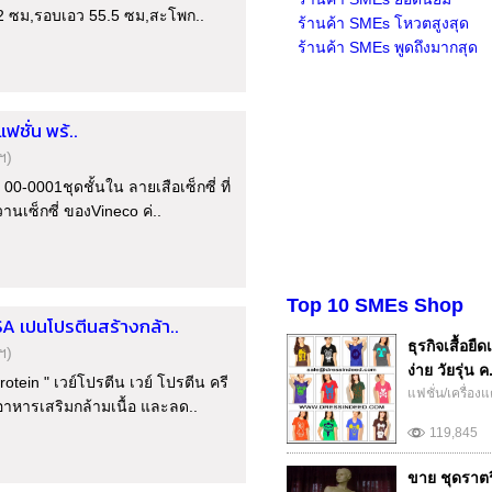
 82 ซม,รอบเอว 55.5 ซม,สะโพก..
ร้านค้า SMEs โหวตสูงสุด
ร้านค้า SMEs พูดถึงมากสุด
แฟชั่น พร้..
ฯ)
: 00-0001ชุดชั้นใน ลายเสือเซ็กซี่ ที่
นเซ็กซี่ ของVineco ค่..
Top 10 SMEs Shop
A เปนโปรตีนสร้างกล้า..
ธุรกิจเสื้อย
ฯ)
ง่าย วัยรุ่น ค.
ein " เวย์โปรตีน เวย์ โปรตีน ครี
แฟชั่น/เครื่อง
าหารเสริมกล้ามเนื้อ และลด..
119,845
ขาย ชุดราตรี