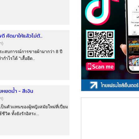
 คัดมาให้แล้วไม่ต้..
ฯ)
ระสบการณ์การขายผ้ามากว่า 8 ปี
ำกำไรได้ "เสื้อยืด..
หยดน้ำ - สีเงิน
ฯ)
ป็นตัวแทนของผู้หญิงสมัยใหม่ที่เปี่ยม
ิต ทั้งยังรักอิสระ..