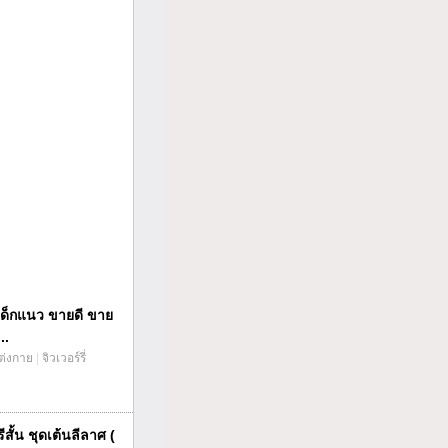
ืดเด็กแนว ขายดี ขาย
..
แต่งกาย
|
จิวเวอร์รี่
สั้น ชุดเต้นลีลาศ (