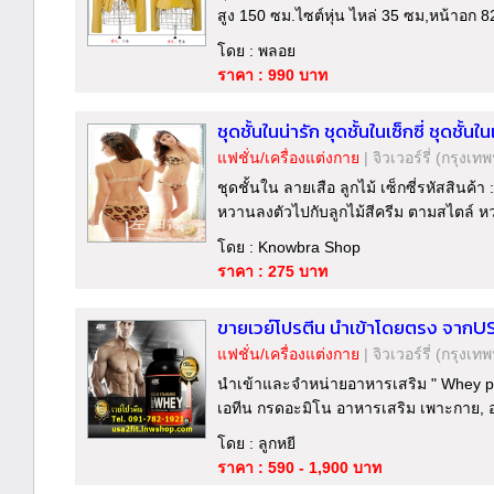
สูง 150 ซม.ไซต์หุ่น ไหล่ 35 ซม,หน้าอก
โดย : พลอย
ราคา : 990 บาท
ชุดชั้นในน่ารัก ชุดชั้นในเซ็กซี่ ชุดชั้นใน
แฟชั่น/เครื่องแต่งกาย
|
จิวเวอร์รี่
(กรุงเทพ
ชุดชั้นใน ลายเสือ ลูกไม้ เซ็กซี่รหัสสินค้า 
หวานลงตัวไปกับลูกไม้สีครีม ตามสไตล์ หวา
โดย : Knowbra Shop
ราคา : 275 บาท
ขายเวย์โปรตีน นำเข้าโดยตรง จากUS
แฟชั่น/เครื่องแต่งกาย
|
จิวเวอร์รี่
(กรุงเทพ
นำเข้าและจำหน่ายอาหารเสริม " Whey prot
เอทีน กรดอะมิโน อาหารเสริม เพาะกาย, อ
โดย : ลูกหยี
ราคา : 590 - 1,900 บาท