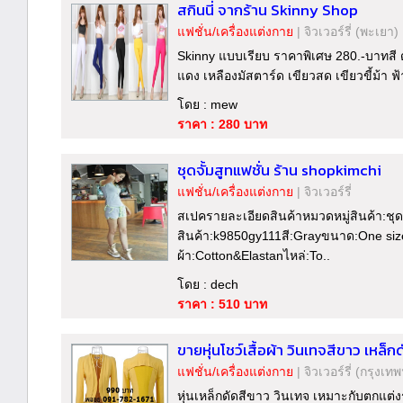
สกินนี่ จากร้าน Skinny Shop
แฟชั่น/เครื่องแต่งกาย
|
จิวเวอร์รี่
(พะเยา)
Skinny แบบเรียบ ราคาพิเศษ 280.-บาทสี ด
แดง เหลืองมัสตาร์ด เขียวสด เขียวขี้ม้า ฟ้
โดย : mew
ราคา : 280 บาท
ชุดจั้มสูทแฟชั่น ร้าน shopkimchi
แฟชั่น/เครื่องแต่งกาย
|
จิวเวอร์รี่
สเปครายละเอียดสินค้าหมวดหมู่สินค้า:ชุดห
สินค้า:k9850gy111สี:Grayขนาด:One size
ผ้า:Cotton&Elastanไหล่:To..
โดย : dech
ราคา : 510 บาท
ขายหุ่นโชว์เสื้อผ้า วินเทจสีขาว เหล็กด
แฟชั่น/เครื่องแต่งกาย
|
จิวเวอร์รี่
(กรุงเทพ
หุ่นเหล็กดัดสีขาว วินเทจ เหมาะกับตกแต