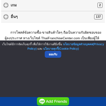
เกม
2
อื่นๆ
137
การโพสต์ข้อความซื้อ-ขายสินค้าใดๆ ถือเป็นความรับผิดชอบของ
ผู้ลงประกาศ ทางเว็บไซต์ ThaiFranchiseCenter.com เป็นเพียงผู้ให้
บริการ และไม่มีส่วนเกี่ยวข้องกับการกระทำดังกล่าว รวมทั้งไม่มีส่วน
เว็บไซต์มีการจัดเก็บคุกกี้ เพื่อให้การใช้งานดียิ่งขึ้น
นโยบายข้อมูลส่วนบุคคล(Privacy
Policy)
และ
นโยบายคุกกี้(Cookie Policy)
รับผิดชอบใดๆ และไม่สามารถนำไปอ้างอิงทางกฎหมายได้
กรุณาใช้
ยอมรับ
วิจารณญาณและดุลยพินิจ ก่อนโอนเงินชำระค่าสินค้าทุกครั้ง
▲ GO TO TOP