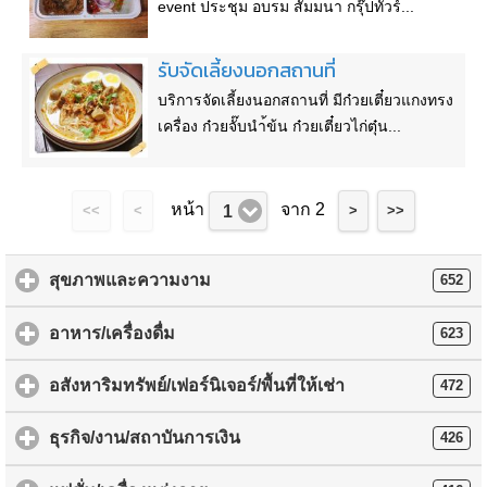
event ประชุม อบรม สัมมนา กรุ๊ปทัวร์...
รับจัดเลี้ยงนอกสถานที่
บริการจัดเลี้ยงนอกสถานที่ มีก๋วยเตี๋ยวแกงทรง
เครื่อง ก๋วยจั๊บนำ้ข้น ก๋วยเตี๋ยวไก่ตุ๋น...
หน้า
จาก 2
1
<<
<
>
>>
สุขภาพและความงาม
652
อาหาร/เครื่องดื่ม
623
อสังหาริมทรัพย์/เฟอร์นิเจอร์/พื้นที่ให้เช่า
472
ธุรกิจ/งาน/สถาบันการเงิน
426