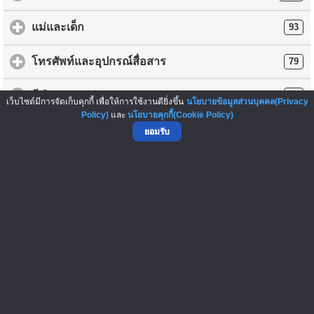
แม่และเด็ก
93
โทรศัพท์และอุปกรณ์สื่อสาร
79
กีฬา
44
เว็บไซต์มีการจัดเก็บคุกกี้ เพื่อให้การใช้งานดียิ่งขึ้น
นโยบายข้อมูลส่วนบุคคล(Privacy
Policy)
และ
นโยบายคุกกี้(Cookie Policy)
กล้องและอุปกรณ์
43
ยอมรับ
บันเทิง/ภาพยนตร์/ดนตรี/หนังสือ
31
เกม
2
อื่นๆ
137
การโพสต์ข้อความซื้อ-ขายสินค้าใดๆ ถือเป็นความรับผิดชอบของ
ผู้ลงประกาศ ทางเว็บไซต์ ThaiFranchiseCenter.com เป็นเพียงผู้ให้
บริการ และไม่มีส่วนเกี่ยวข้องกับการกระทำดังกล่าว รวมทั้งไม่มีส่วน